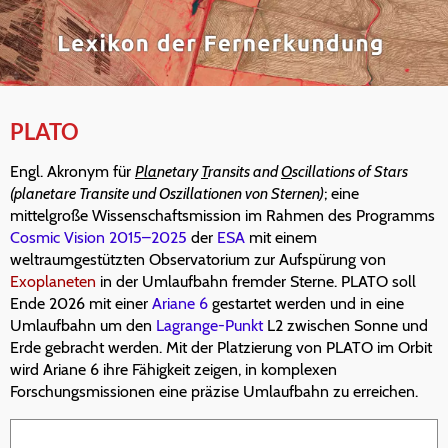
PLATO
Engl. Akronym für
Pla
netary
T
ransits and
O
scillations of Stars
(planetare Transite und Oszillationen von Sternen)
; eine
mittelgroße Wissenschaftsmission im Rahmen des Programms
Cosmic Vision 2015–2025
der
ESA
mit einem
weltraumgestützten Observatorium zur Aufspürung von
Exoplaneten
in der Umlaufbahn fremder Sterne. PLATO soll
Ende 2026 mit einer
Ariane 6
gestartet werden und in eine
Umlaufbahn um den
Lagrange-Punkt
L2 zwischen Sonne und
Erde gebracht werden. Mit der Platzierung von PLATO im Orbit
wird Ariane 6 ihre Fähigkeit zeigen, in komplexen
Forschungsmissionen eine präzise Umlaufbahn zu erreichen.