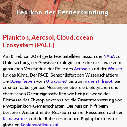
Plankton, Aerosol, Cloud, ocean
Ecosystem (PACE)
Am 8. Februar 2024 gestartete Satellitenmission der
NASA
zur
Untersuchung der Gewässerökologie und -chemie, sowie zum
genaueren Verständnis der Rolle des
Aerosols
und der
Wolken
für das Klima. Der PACE-Sensor liefert den Wissenschaftlern
die
Ozeanfarben
vom
Ultraviolett
bis zum
nahen Infrarot
. Sie
erhalten dabei genaue Messungen über die biologischen und
chemischen Ozeaneigenschaften wie beispielsweise der
Biomasse des Phytoplanktons und die Zusammensetzung von
Phytoplankton-Gemeinschaften. Die Mission hilft beim
besseren Verständnis der Reaktion mariner Ressourcen auf den
Klimawandel
und der Rolle des marinen Phytoplanktons im
globalen
Kohlenstoffkreislauf
.