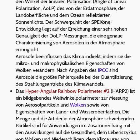
den Winkel der linearen Polarisation (Angle of Linear
Polarization, AoLP) des von der Erdatmosphäre, der
Landoberfläche und dem Ozean reflektierten
Sonnenlichts. Der Schwerpunkt der SPEXone-
Entwicklung liegt auf der Erreichung einer sehr hohen
Genauigkeit der DoLP-Messungen, die eine genaue
Charakterisierung von Aerosolen in der Atmosphäre
ermöglicht.
Aerosole beeinflussen das Klima indirekt, indem sie die
mikro- und makrophysikalischen Eigenschaften von
Wolken verändern. Nach Angaben des
IPCC
sind
Aerosole die größte Fehlerquelle bei der Quantifizierung
des Strahlungsantriebs des Klimawandels.
Das
Hyper-Angular Rainbow Polarimeter #2
(HARP2) ist
ein bildgebendes Weitwinkelpolarimeter zur Messung
von Aerosolpartikeln und
Wolken
sowie von
Eigenschaften von Land- und Wasseroberflächen. Die
Menge und die Art der in der Atmosphäre schwebenden
Partikel sind für Anwendungen im Zusammenhang mit
den Auswirkungen auf die Gesundheit, dem Lebenszyklus
von Wolken und Niederschlägen, dem Klima usw. von