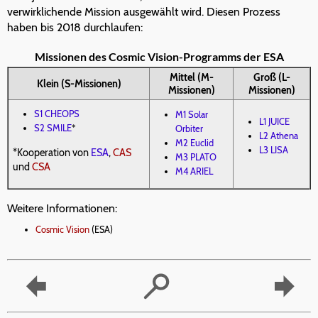
verwirklichende Mission ausgewählt wird. Diesen Prozess
haben bis 2018 durchlaufen:
Missionen des Cosmic Vision-Programms der ESA
Mittel (M-
Groß (L-
Klein (S-Missionen)
Missionen)
Missionen)
S1 CHEOPS
M1 Solar
L1 JUICE
S2 SMILE
*
Orbiter
L2 Athena
M2 Euclid
L3 LISA
*Kooperation von
ESA
,
CAS
M3 PLATO
und
CSA
M4 ARIEL
Weitere Informationen:
Cosmic Vision
(ESA)