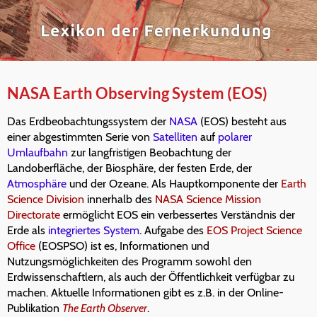
NASA Earth Observing System (EOS)
Das Erdbeobachtungssystem der
NASA
(EOS) besteht aus
einer abgestimmten Serie von
Satelliten
auf
polarer
Umlaufbahn
zur langfristigen Beobachtung der
Landoberfläche, der Biosphäre, der festen Erde, der
Atmosphäre
und der Ozeane. Als Hauptkomponente der
Earth
Science Division
innerhalb des
NASA Science Mission
Directorate
ermöglicht EOS ein verbessertes Verständnis der
Erde als
integriertes System
. Aufgabe des
EOS Project Science
Office
(EOSPSO) ist es, Informationen und
Nutzungsmöglichkeiten des Programm sowohl den
Erdwissenschaftlern, als auch der Öffentlichkeit verfügbar zu
machen. Aktuelle Informationen gibt es z.B. in der Online-
Publikation
The Earth Observer
.