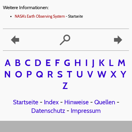
Weitere Informationen:
NASA's Earth Observing System
- Startseite
A
B
C
D
E
F
G
H
I
J
K
L
M
N
O
P
Q
R
S
T
U
V
W
X
Y
Z
Startseite
-
Index
-
Hinweise
-
Quellen
-
Datenschutz
-
Impressum