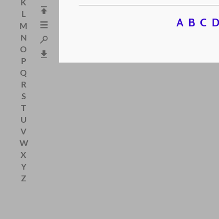
K
L
A
B
C
M
N
O
P
Q
R
S
T
U
V
W
X
Y
Z