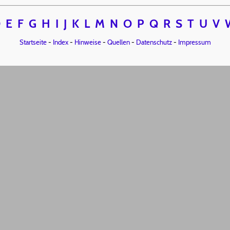
D
E
F
G
H
I
J
K
L
M
N
O
P
Q
R
S
T
U
V
Startseite
-
Index
-
Hinweise
-
Quellen
-
Datenschutz
-
Impressum