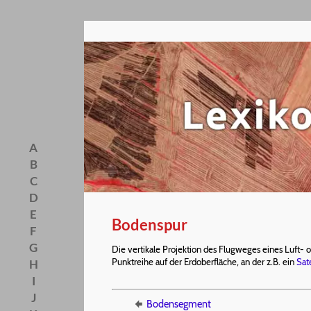
A
B
C
D
E
Bodenspur
F
G
Die vertikale Projektion des Flugweges eines Luft-
Punktreihe auf der Erdoberfläche, an der z.B. ein
Sate
H
I
J
Bodensegment