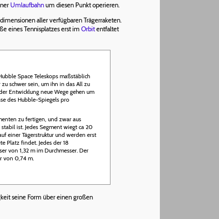
iner
Umlaufbahn
um diesen Punkt operieren.
edimensionen aller verfügbaren Trägerraketen.
e eines Tennisplatzes erst im
Orbit
entfaltet
Hubble Space Teleskops maßstäblich
u schwer sein, um ihn in das All zu
i der Entwicklung neue Wege gehen um
sse des Hubble-Spiegels pro
menten zu fertigen, und zwar aus
 stabil ist. Jedes Segment wiegt ca 20
f einer Tägerstruktur und werden erst
te Platz findet. Jedes der 18
er von 1,32 m im Durchmesser. Der
r von 0,74 m.
igkeit seine Form über einen großen