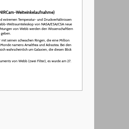
rn (NIRCam-Weitwinkelaufnahme)
und extremen Temperatur- und Druckverhältnissen
mes-Webb-Weltraumteleskop von NASA/ESA/CSA neue
achtungen von Webb werden den Wissenschaftlern
s geben.
 mit seinen schwachen Ringen, die eine Million
ge Monde namens Amalthea und Adrastea. Bei den
ich wahrscheinlich um Galaxien, die diesen Blick
uments von Webb (zwei Filter), es wurde am 27.