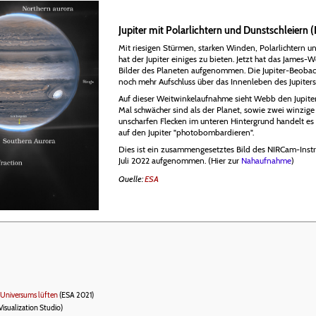
Jupiter mit Polarlichtern und Dunstschleie
Mit riesigen Stürmen, starken Winden, Polarlichtern 
hat der Jupiter einiges zu bieten. Jetzt hat das Ja
Bilder des Planeten aufgenommen. Die Jupiter-Beob
noch mehr Aufschluss über das Innenleben des Jupiter
Auf dieser Weitwinkelaufnahme sieht Webb den Jupiter
Mal schwächer sind als der Planet, sowie zwei winzi
unscharfen Flecken im unteren Hintergrund handelt es s
auf den Jupiter "photobombardieren".
Dies ist ein zusammengesetztes Bild des NIRCam-Instr
Juli 2022 aufgenommen. (Hier zur
Nahaufnahme
)
Quelle:
ESA
 Universums lüften
(ESA 2021)
Visualization Studio)