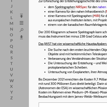
I
Zur Erforschung der Entstehungsgeschichte des Univ
J
dem
Spektographen
NIRSpec
für den
nahen 
K
einer Kamera für den nahen Infrarotbereich (
einer Kamera mit Spektographen (
MIRI
) für
L
aus europäischen Instituten leiten, mit Pro
M
einem von der kanadischen Raumfahrtagentur b
N
Der 200 Kilogramm schwere Spektograph kann schwä
O
muss das Instrument bei minus 238 Grad Celsius ar
P
Das JWST hat vier wissenschaftliche Hauptaufgaben:
Q
Die Suche nach den ersten leuchtenden Objek
R
Objekte sind mit herkömmlichen Teleskopen 
S
Verbesserung des Verständnisses der Strukt
T
Die Untersuchung der Entstehung – und Weit
protoplanetarischen Scheiben.
U
Untersuchung von Exoplaneten, ihrer Atmos
V
Bis Dezember 2021 erreichten die Kosten 9,7 Millia
W
mit rund 300 Millionen Euro direkt beteiligt. Darin 
X
(Astronomen der ESA) im wissenschaftlichen Mission
Y
Kosten im Rahmen einer Medium-(M-Klasse)-Mission
Beobachtungszeit mit dem James-Webb-Weltraumt
Z