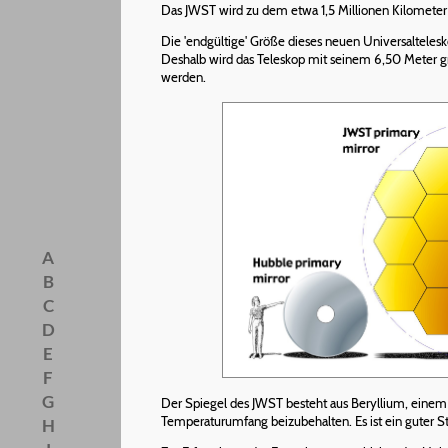
Das JWST wird zu dem etwa 1,5 Millionen Kilometer
Die 'endgültige' Größe dieses neuen Universaltelesk
Deshalb wird das Teleskop mit seinem 6,50 Meter g
werden.
A
B
C
D
E
F
G
Der Spiegel des JWST besteht aus Beryllium, einem fü
Temperaturumfang beizubehalten. Es ist ein guter St
H