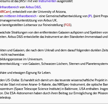
ersums ist das JWST mit vier
Instrumenten
ausgerüstet:
Infrarotbereich
von
Airbus D&S
,
NIRCam
), entwickelt von der University of Arizona,
 den
mittleren Infrarotbereich
- eine Gemeinschaftsentwicklung von
JPL
(Joint Prop
jektmanagementunterstützung von Airbus UK,
ereitgestellten Leitsensor zur Feineinstellung (
FGS
).
chste Strahlungen von den entferntesten Galaxien aufspüren und Spektren von 
beiten. Airbus D&S entwickelte das Instrument an den Standorten Immenstaad und
ten und Galaxien, die nach dem Urknall und dem darauf folgenden dunklen Zeitalte
nicht nachweisbar.
urbildungsprozesse im Universum.
erentwicklung – von Galaxien, Schwarzen Löchern, Sternen und Planetensysteme
phäre und etwaigen Eignung für Leben.
rden US-Dollar. Es handelt sich damit um das teuerste wissenschaftliche Projekt
sind der Start mit einer Ariane-5-Rakete, das NIRSpec-Instrument, die optische Ba
szentrum (Space Telescope Science Institute) in Baltimore, USA enthalten. Insge
. Die ESA-Astronomen haben durch ihren Beitrag zur Ermöglichung der Mission 
eleskop.