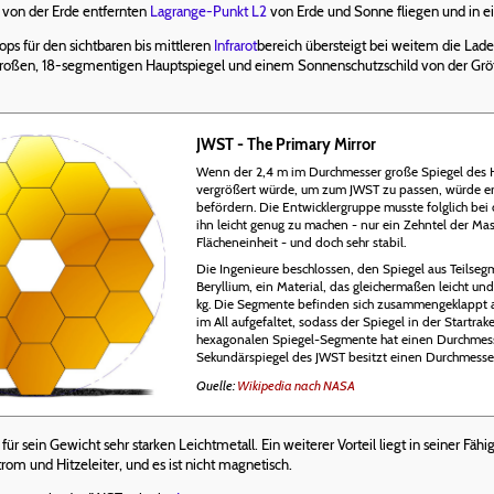
 von der Erde entfernten
Lagrange-Punkt L2
von Erde und Sonne fliegen und in e
ops für den sichtbaren bis mittleren
Infrarot
bereich übersteigt bei weitem die Lad
roßen, 18-segmentigen Hauptspiegel und einem Sonnenschutzschild von der Größ
JWST - The Primary Mirror
Wenn der 2,4 m im Durchmesser große Spiegel des 
vergrößert würde, um zum JWST zu passen, würde er z
befördern. Die Entwicklergruppe musste folglich be
ihn leicht genug zu machen - nur ein Zehntel der Ma
Flächeneinheit - und doch sehr stabil.
Die Ingenieure beschlossen, den Spiegel aus Teilseg
Beryllium, ein Material, das gleichermaßen leicht und
kg. Die Segmente befinden sich zusammengeklappt au
im All aufgefaltet, sodass der Spiegel in der Startrake
hexagonalen Spiegel-Segmente hat einen Durchmess
Sekundärspiegel des JWST besitzt einen Durchmesse
Quelle:
Wikipedia nach NASA
r sein Gewicht sehr starken Leichtmetall. Ein weiterer Vorteil liegt in seiner Fäh
rom und Hitzeleiter, und es ist nicht magnetisch.