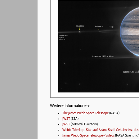
Weitere Informationen:
The James Webb Space Telescope
(NASA)
JWST
(ESA)
JWST
(eoPortal Directory)
Webb-Teleskop-Start auf Ariane 5 soll Geheimnisse des
James Webb Space Telescope - Videos
(NASA Scientific 