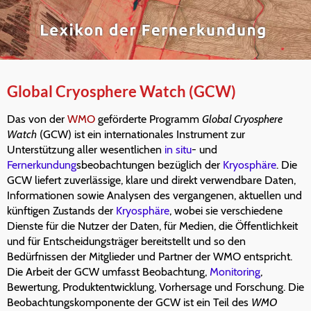
Global Cryosphere Watch (GCW)
Das von der
WMO
geförderte Programm
Global Cryosphere
Watch
(GCW) ist ein internationales Instrument zur
Unterstützung aller wesentlichen
in situ
- und
Fernerkundung
sbeobachtungen bezüglich der
Kryosphäre
. Die
GCW liefert zuverlässige, klare und direkt verwendbare Daten,
Informationen sowie Analysen des vergangenen, aktuellen und
künftigen Zustands der
Kryosphäre
, wobei sie verschiedene
Dienste für die Nutzer der Daten, für Medien, die Öffentlichkeit
und für Entscheidungsträger bereitstellt und so den
Bedürfnissen der Mitglieder und Partner der WMO entspricht.
Die Arbeit der GCW umfasst Beobachtung,
Monitoring
,
Bewertung, Produktentwicklung, Vorhersage und Forschung. Die
Beobachtungskomponente der GCW ist ein Teil des
WMO