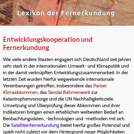
Entwicklungskooperation und
Fernerkundung
Wie viele andere Staaten engagiert sich Deutschland seit Jahren
sehr stark in der internationalen Umwelt- und Klimapolitik und
in der damit verknüpften Entwicklungszusammenarbeit. In der
letzten Zeit wurden hierfür wegweisende internationale
Vereinbarungen getroffen, insbesondere das
Pariser
Klimaabkommen
, das
Sendai Rahmenwerk
zur
Katastrophenvorsorge und die UN Nachhaltigkeitsziele.
Umsetzung und Überprüfung dieser Abkommen und ihrer
Indikatoren bringen einen erheblichen weltweiten Bedarf an
Beobachtungsdaten, -technologien und -methoden mit sich.
Die
Satellitenfernerkundung
bietet hierfür großes Potenzial und
spielt nicht zuletzt vor dem Hintergrund neuer Möglichkeiten