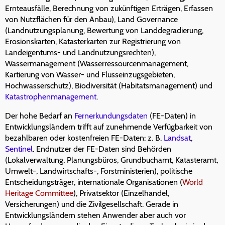
Ernteausfälle, Berechnung von zukünftigen Erträgen, Erfassen
von Nutzflächen für den Anbau), Land Governance
(Landnutzungsplanung, Bewertung von Landdegradierung,
Erosionskarten, Katasterkarten zur Registrierung von
Landeigentums- und Landnutzungsrechten),
Wassermanagement (Wasserressourcenmanagement,
Kartierung von Wasser- und Flusseinzugsgebieten,
Hochwasserschutz), Biodiversität (Habitatsmanagement) und
Katastrophenmanagement
.
Der hohe Bedarf an
Fernerkundungsdaten
(FE-Daten) in
Entwicklungsländern trifft auf zunehmende Verfügbarkeit von
bezahlbaren oder kostenfreien FE-Daten: z. B.
Landsat
,
Sentinel
. Endnutzer der FE-Daten sind Behörden
(Lokalverwaltung, Planungsbüros, Grundbuchamt, Katasteramt,
Umwelt-, Landwirtschafts-, Forstministerien), politische
Entscheidungsträger, internationale Organisationen (
World
Heritage Committee
), Privatsektor (Einzelhandel,
Versicherungen) und die Zivilgesellschaft. Gerade in
Entwicklungsländern stehen Anwender aber auch vor