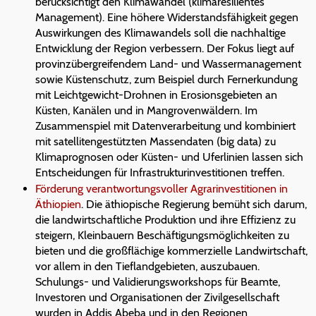
berücksichtigt den Klimawandel (klimaresilientes
Management). Eine höhere Widerstandsfähigkeit gegen
Auswirkungen des Klimawandels soll die nachhaltige
Entwicklung der Region verbessern. Der Fokus liegt auf
provinzübergreifendem Land- und Wassermanagement
sowie Küstenschutz, zum Beispiel durch Fernerkundung
mit Leichtgewicht-Drohnen in Erosionsgebieten an
Küsten, Kanälen und in Mangrovenwäldern. Im
Zusammenspiel mit Datenverarbeitung und kombiniert
mit satellitengestützten Massendaten (big data) zu
Klimaprognosen oder Küsten- und Uferlinien lassen sich
Entscheidungen für Infrastrukturinvestitionen treffen.
Förderung verantwortungsvoller Agrarinvestitionen in
Äthiopien
. Die äthiopische Regierung bemüht sich darum,
die landwirtschaftliche Produktion und ihre Effizienz zu
steigern, Kleinbauern Beschäftigungsmöglichkeiten zu
bieten und die großflächige kommerzielle Landwirtschaft,
vor allem in den Tieflandgebieten, auszubauen.
Schulungs- und Validierungsworkshops für Beamte,
Investoren und Organisationen der Zivilgesellschaft
wurden in Addis Abeba und in den Regionen