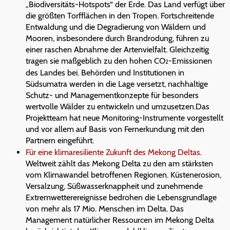
„Biodiversitäts-Hotspots“ der Erde. Das Land verfügt über
die größten Torfflächen in den Tropen. Fortschreitende
Entwaldung und die Degradierung von Wäldern und
Mooren, insbesondere durch Brandrodung, führen zu
einer raschen Abnahme der Artenvielfalt. Gleichzeitig
tragen sie maßgeblich zu den hohen CO
-Emissionen
2
des Landes bei. Behörden und Institutionen in
Südsumatra werden in die Lage versetzt, nachhaltige
Schutz- und Managementkonzepte für besonders
wertvolle Wälder zu entwickeln und umzusetzen.Das
Projektteam hat neue Monitoring-Instrumente vorgestellt
und vor allem auf Basis von Fernerkundung mit den
Partnern eingeführt.
Für eine klimaresiliente Zukunft des Mekong Deltas
.
Weltweit zählt das Mekong Delta zu den am stärksten
vom Klimawandel betroffenen Regionen. Küstenerosion,
Versalzung, Süßwasserknappheit und zunehmende
Extremwetterereignisse bedrohen die Lebensgrundlage
von mehr als 17 Mio. Menschen im Delta. Das
Management natürlicher Ressourcen im Mekong Delta