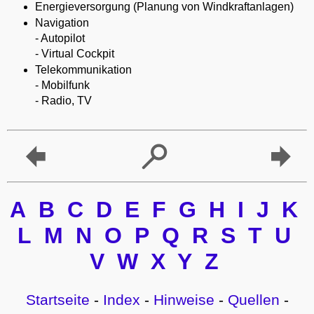
Energieversorgung (Planung von Windkraftanlagen)
Navigation
- Autopilot
- Virtual Cockpit
Telekommunikation
- Mobilfunk
- Radio, TV
A
B
C
D
E
F
G
H
I
J
K
L
M
N
O
P
Q
R
S
T
U
V
W
X
Y
Z
Startseite
-
Index
-
Hinweise
-
Quellen
-