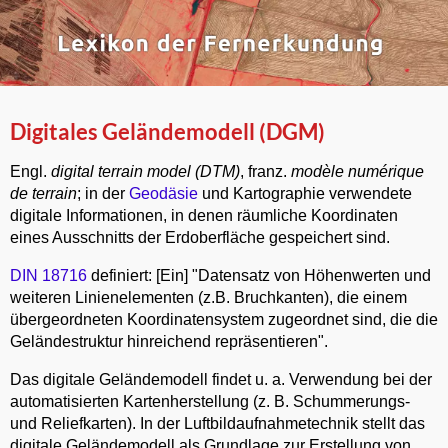
Digitales Geländemodell (DGM)
Engl.
digital terrain model (DTM)
, franz.
modèle numérique
de terrain
; in der
Geodäsie
und Kartographie verwendete
digitale Informationen, in denen räumliche Koordinaten
eines Ausschnitts der Erdoberfläche gespeichert sind.
DIN 18716
definiert: [Ein] "Datensatz von Höhenwerten und
weiteren Linienelementen (z.B. Bruchkanten), die einem
übergeordneten Koordinatensystem zugeordnet sind, die die
Geländestruktur hinreichend repräsentieren".
Das digitale Geländemodell findet u. a. Verwendung bei der
automatisierten Kartenherstellung (z. B. Schummerungs-
und Reliefkarten). In der Luftbildaufnahmetechnik stellt das
digitale Geländemodell als Grundlage zur Erstellung von