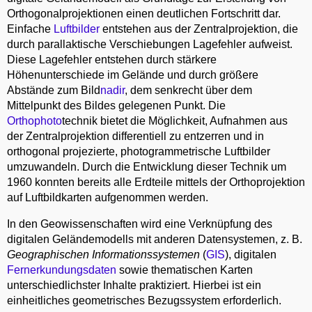
Orthogonalprojektionen einen deutlichen Fortschritt dar.
Einfache
Luftbilder
entstehen aus der Zentralprojektion, die
durch parallaktische Verschiebungen Lagefehler aufweist.
Diese Lagefehler entstehen durch stärkere
Höhenunterschiede im Gelände und durch größere
Abstände zum Bild
nadir
, dem senkrecht über dem
Mittelpunkt des Bildes gelegenen Punkt. Die
Orthophoto
technik bietet die Möglichkeit, Aufnahmen aus
der Zentralprojektion differentiell zu entzerren und in
orthogonal projezierte, photogrammetrische Luftbilder
umzuwandeln. Durch die Entwicklung dieser Technik um
1960 konnten bereits alle Erdteile mittels der Orthoprojektion
auf Luftbildkarten aufgenommen werden.
In den Geowissenschaften wird eine Verknüpfung des
digitalen Geländemodells mit anderen Datensystemen, z. B.
Geographischen Informationssystemen
(
GIS
), digitalen
Fernerkundungsdaten
sowie thematischen Karten
unterschiedlichster Inhalte praktiziert. Hierbei ist ein
einheitliches geometrisches Bezugssystem erforderlich.