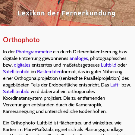
Orthophoto
In der
Photogrammetrie
ein durch Differentialentzerrung bzw.
digitale Entzerrung gewonnenes
analoges
, photographisches
bzw.
digitales
entzerrtes und maßstabsgetreues
Luftbild
oder
Satellitenbild
im
Rasterdaten
format, das in guter Näherung
einer Orthogonalprojektion (senkrechte Parallelprojektion) des
abgebildeten Teils der Erdoberfläche entspricht. Das
Luft
- bzw.
Satellitenbild
wird dabei auf ein orthogonales
Koordinatensystem projiziert. Die zu entfernenden
Verzerrungen entstanden durch die Kameraoptik,
Kameraneigung und unterschiedliche Bodenhöhen.
Ein Orthophoto-Luftbild ist flächentreu und winkeltreu wie
Karten im Plan-Maßstab, eignet sich als Planungsgrundlage