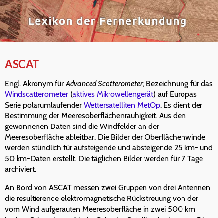
ASCAT
Engl. Akronym für
A
dvanced
Scat
terometer
; Bezeichnung für das
Windscatterometer
(
aktives Mikrowellengerät
) auf Europas
Serie polarumlaufender
Wettersatelliten
MetOp
. Es dient der
Bestimmung der Meeresoberflächenrauhigkeit. Aus den
gewonnenen Daten sind die Windfelder an der
Meeresoberfläche ableitbar. Die Bilder der Oberflächenwinde
werden stündlich für aufsteigende und absteigende 25 km- und
50 km-Daten erstellt. Die täglichen Bilder werden für 7 Tage
archiviert.
An Bord von ASCAT messen zwei Gruppen von drei Antennen
die resultierende elektromagnetische Rückstreuung von der
vom Wind aufgerauten Meeresoberfläche in zwei 500 km