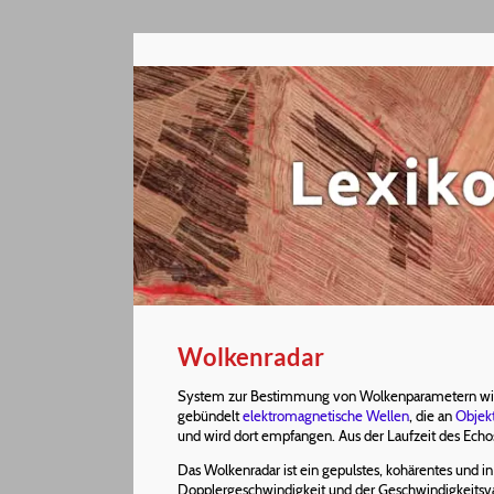
Wolkenradar
System zur Bestimmung von Wolkenparametern wie Un
gebündelt
elektromagnetische Wellen
, die an
Objek
und wird dort empfangen. Aus der Laufzeit des Echos
Das Wolkenradar ist ein gepulstes, kohärentes und i
Dopplergeschwindigkeit und der Geschwindigkeitsv