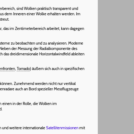
rbereich, sind Wolken praktisch transparent und
 aus dem Inneren einer Wolke erhalten werden. Im
treut.
, das im Zentimeterbereich arbeitet, kann dagegen
Systeme zu beobachten und zu analysieren. Moderne
n. Neben der Messung der Radialkomponente des
das dreidimensionale Horizontalwindfeld ableiten
nfronten
,
Tornado
) äußern sich auch in spezifischen
n können. Zunehmend werden nicht nur vertikal
nradare auch an Bord spezieller Messflugzeuge
um einen in der Rolle, die Wolken im
d.
n und weitere internationale
Satellitenmissionen
mit