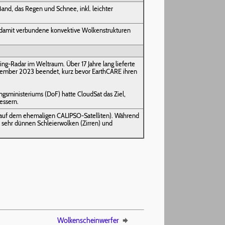
and, das Regen und Schnee, inkl. leichter
nd damit verbundene konvektive Wolkenstrukturen
ng-Radar im Weltraum. Über 17 Jahre lang lieferte
Dezember 2023 beendet, kurz bevor EarthCARE ihren
gsministeriums (DoF) hatte CloudSat das Ziel,
essern.
 auf dem ehemaligen CALIPSO-Satelliten). Während
on sehr dünnen Schleierwolken (Zirren) und
Wolkenscheinwerfer