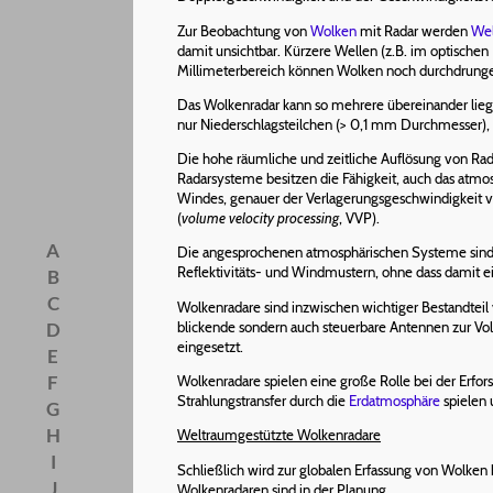
Zur Beobachtung von
Wolken
mit Radar werden
Wel
damit unsichtbar. Kürzere Wellen (z.B. im optische
Millimeterbereich können Wolken noch durchdrungen
Das Wolkenradar kann so mehrere übereinander lieg
nur Niederschlagsteilchen (> 0,1 mm Durchmesser), 
Die hohe räumliche und zeitliche Auflösung von Ra
Radarsysteme besitzen die Fähigkeit, auch das atm
Windes, genauer der Verlagerungsgeschwindigkeit 
(
volume velocity processing
, VVP).
A
Die angesprochenen atmosphärischen Systeme sind 
Reflektivitäts- und Windmustern, ohne dass damit e
B
C
Wolkenradare sind inzwischen wichtiger Bestandtei
blickende sondern auch steuerbare Antennen zur V
D
eingesetzt.
E
F
Wolkenradare spielen eine große Rolle bei der Erfor
Strahlungstransfer durch die
Erdatmosphäre
spielen 
G
H
Weltraumgestützte Wolkenradare
I
Schließlich wird zur globalen Erfassung von Wolken b
J
Wolkenradaren sind in der Planung.