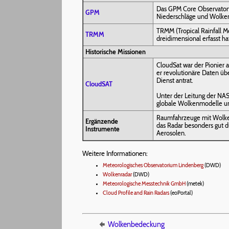
Das GPM Core Observatory 
GPM
Niederschläge und Wolkenü
TRMM (Tropical Rainfall M
TRMM
dreidimensional erfasst ha
Historische Missionen
CloudSat war der Pionier 
er revolutionäre Daten üb
Dienst antrat.
CloudSAT
Unter der Leitung der NAS
globale Wolkenmodelle und
Raumfahrzeuge mit Wolken
Ergänzende
das Radar besonders gut d
Instrumente
Aerosolen.
Weitere Informationen:
Meteorologisches Observatorium Lindenberg
(DWD)
Wolkenradar
(DWD)
Meteorologische Messtechnik GmbH
(metek)
Cloud Profile and Rain Radars
(eoPortal)
Wolkenbedeckung