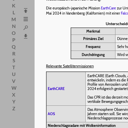
K
Die europäisch-japanische Mission
EarthCare
zur Un
L
Mai 2024 in Vandenberg (Kalifornien) mit einer
Falc
M
Unterscheid
N
Merkmal
O
Primäres Ziel
Dünne 
P
Q
Frequenz
Sehr h
R
Durchdringung
Wird v
S
Relevante Satellitenmissionen
T
U
EarthCARE (Earth Clouds, 
entwickeln, indem es die 
V
Profile von Aerosolen und
W
EarthCARE
2024 erfolgreich gestartet
X
Das CPR ist das derzeit m
Y
vertikale Bewegungsgeschw
Z
Das Atmosphere Observin
AOS
Jahren starten soll. Sie 
Niederschlagsprozesse no
Niederschlagsradare mit Wolkeninformation