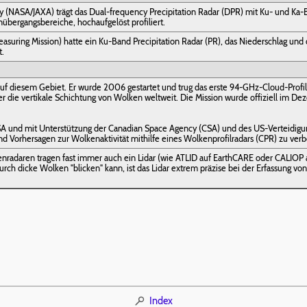
(NASA/JAXA) trägt das Dual-frequency Precipitation Radar (DPR) mit Ku- und Ka-B
bergangsbereiche, hochaufgelöst profiliert.
easuring Mission) hatte ein Ku-Band Precipitation Radar (PR), das Niederschlag u
t.
auf diesem Gebiet. Er wurde 2006 gestartet und trug das erste 94-GHz-Cloud-Profili
er die vertikale Schichtung von Wolken weltweit. Die Mission wurde offiziell im 
A und mit Unterstützung der Canadian Space Agency (CSA) und des US-Verteidigun
 Vorhersagen zur Wolkenaktivität mithilfe eines Wolkenprofilradars (CPR) zu verb
radaren tragen fast immer auch ein Lidar (wie ATLID auf EarthCARE oder CALIOP
urch dicke Wolken "blicken" kann, ist das Lidar extrem präzise bei der Erfassung v
Index