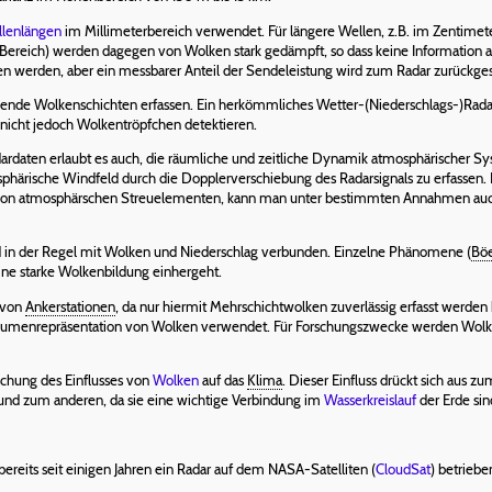
lenlängen
im Millimeterbereich verwendet. Für längere Wellen, z.B. im Zentimete
n Bereich) werden dagegen von Wolken stark gedämpft, so dass keine Information
 werden, aber ein messbarer Anteil der Sendeleistung wird zum Radar zurückges
ende Wolkenschichten erfassen. Ein herkömmliches Wetter-(Niederschlags-)Radar
nicht jedoch Wolkentröpfchen detektieren.
dardaten erlaubt es auch, die räumliche und zeitliche Dynamik atmosphärischer 
osphärische Windfeld durch die Dopplerverschiebung des Radarsignals zu erfasse
von atmosphärschen Streuelementen, kann man unter bestimmten Annahmen auch 
in der Regel mit Wolken und Niederschlag verbunden. Einzelne Phänomene (
Böe
ine starke Wolkenbildung einhergeht.
l von
Ankerstationen
, da nur hiermit Mehrschichtwolken zuverlässig erfasst werde
olumenrepräsentation von Wolken verwendet. Für Forschungszwecke werden Wolke
schung des Einflusses von
Wolken
auf das
Klima
. Dieser Einfluss drückt sich aus z
und zum anderen, da sie eine wichtige Verbindung im
Wasserkreislauf
der Erde sin
ereits seit einigen Jahren ein Radar auf dem NASA-Satelliten (
CloudSat
) betriebe