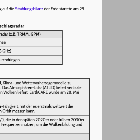
g auf die
Strahlungsbilanz
der Erde startete am 29.
schlagsradar
radar (z.B. TRMM, GPM)
hnee
35 GHz)
urchdringen
el, Klima- und Wettervorhersagemodelle zu
Das Atmosphären-Lidar (ATLID) liefert vertikale
ren Wolken liefert. EarthCARE wurde am 28. Mai
Fähigkeit, mit der es erstmals weltweit die
em Orbit messen kann.
ry"), die in den späten 2020er oder frühen 2030er
enen Frequenzen nutzen, um die Wolkenbildung und