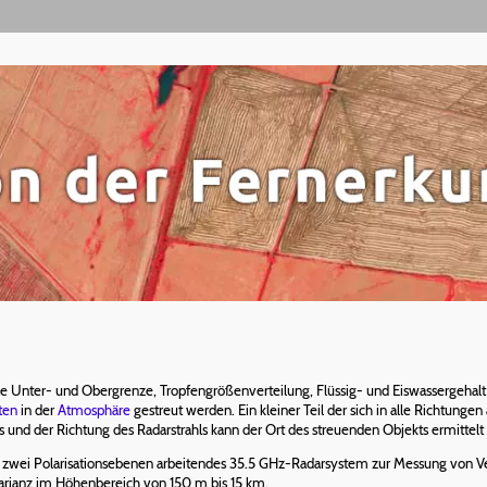
ter- und Obergrenze, Tropfengrößenverteilung, Flüssig- und Eiswassergehalt m
ten
in der
Atmosphäre
gestreut werden. Ein kleiner Teil der sich in alle Richtung
 und der Richtung des Radarstrahls kann der Ort des streuenden Objekts ermittel
n zwei Polarisationsebenen arbeitendes 35.5 GHz-Radarsystem zur Messung von Verti
arianz im Höhenbereich von 150 m bis 15 km.