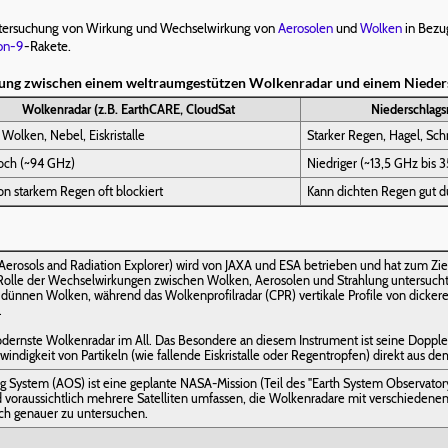
tersuchung von Wirkung und Wechselwirkung von
Aerosolen
und
Wolken
in Bezu
on-9
-Rakete.
ung zwischen einem weltraumgestützen Wolkenradar und einem Nieder
Wolkenradar (z.B. EarthCARE, CloudSat
Niederschlags
Wolken, Nebel, Eiskristalle
Starker Regen, Hagel, Sc
och (~94 GHz)
Niedriger (~13,5 GHz bis 
on starkem Regen oft blockiert
Kann dichten Regen gut d
Aerosols and Radiation Explorer) wird von JAXA und ESA betrieben und hat zum Zi
Rolle der Wechselwirkungen zwischen Wolken, Aerosolen und Strahlung untersucht. 
 dünnen Wolken, während das Wolkenprofilradar (CPR) vertikale Profile von dicke
.
odernste Wolkenradar im All. Das Besondere an diesem Instrument ist seine Doppler-
indigkeit von Partikeln (wie fallende Eiskristalle oder Regentropfen) direkt aus d
g System (AOS)
ist eine geplante NASA-Mission (Teil des "Earth System Observato
wird voraussichtlich mehrere Satelliten umfassen, die Wolkenradare mit verschied
ch genauer zu untersuchen.