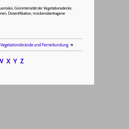
errisiko, Grünintensität der Vegetationsdecke,
nen, Desertifikation, mückenübertragene
Vegetationsbrände und Fernerkundung
W
X
Y
Z