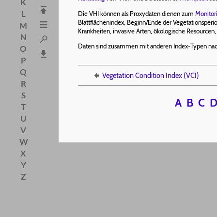
K
L
Die VHI können als Proxydaten dienen zum
Monitor
Blattflächenindex, Beginn/Ende der Vegetationsperi
M
Krankheiten, invasive Arten, ökologische Resourcen
N
Daten sind zusammen mit anderen Index-Typen nac
O
P
Q
Vegetation Condition Index (VCI)
R
S
A
B
C
T
U
V
W
X
Y
Z