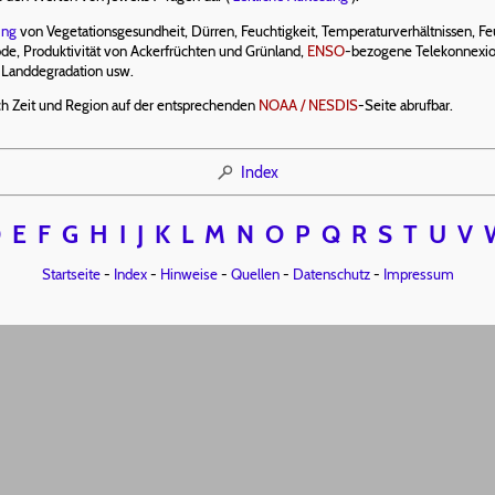
ing
von Vegetationsgesundheit, Dürren, Feuchtigkeit, Temperaturverhältnissen, Feu
ode, Produktivität von Ackerfrüchten und Grünland,
ENSO
-bezogene Telekonnexio
, Landdegradation usw.
h Zeit und Region auf der entsprechenden
NOAA / NESDIS
-Seite abrufbar.
Index
D
E
F
G
H
I
J
K
L
M
N
O
P
Q
R
S
T
U
V
Startseite
-
Index
-
Hinweise
-
Quellen
-
Datenschutz
-
Impressum