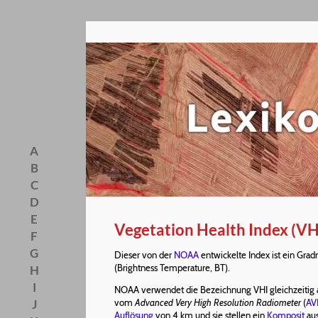
A
B
C
D
E
Vegetation Health Index (VH
F
G
Dieser von der
NOAA
entwickelte Index ist ein Gra
(Brightness Temperature, BT).
H
I
NOAA verwendet die Bezeichnung VHI gleichzeitig als
J
vom
Advanced Very High Resolution Radiometer
(
AV
Auflösung
von 4 km und sie stellen ein
Komposit
aus