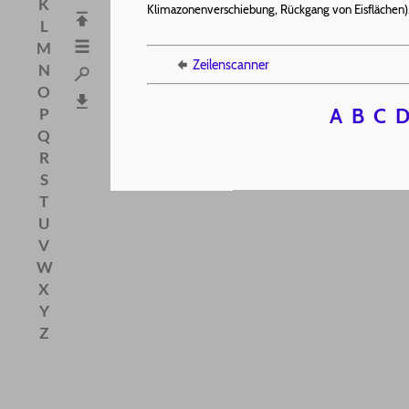
K
Klimazonenverschiebung, Rückgang von Eisflächen)
L
M
Zeilenscanner
N
O
A
B
C
P
Q
R
S
T
U
V
W
X
Y
Z