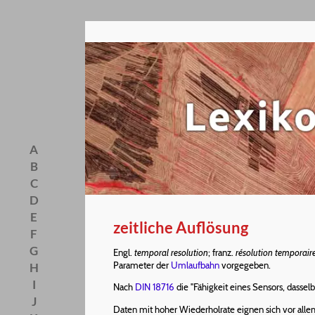
A
B
C
D
E
zeitliche Auflösung
F
G
Engl.
temporal resolution
; franz.
résolution temporair
Parameter der
Umlaufbahn
vorgegeben.
H
I
Nach
DIN 18716
die "Fähigkeit eines Sensors, dasse
J
Daten mit hoher Wiederholrate eignen sich vor al