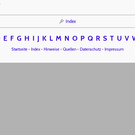
.
Index
D
E
F
G
H
I
J
K
L
M
N
O
P
Q
R
S
T
U
V
Startseite
-
Index
-
Hinweise
-
Quellen
-
Datenschutz
-
Impressum