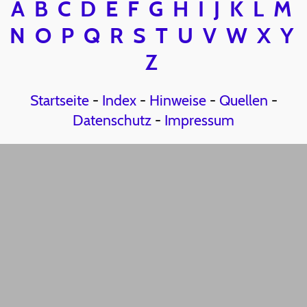
A
B
C
D
E
F
G
H
I
J
K
L
M
N
O
P
Q
R
S
T
U
V
W
X
Y
Z
Startseite
-
Index
-
Hinweise
-
Quellen
-
Datenschutz
-
Impressum