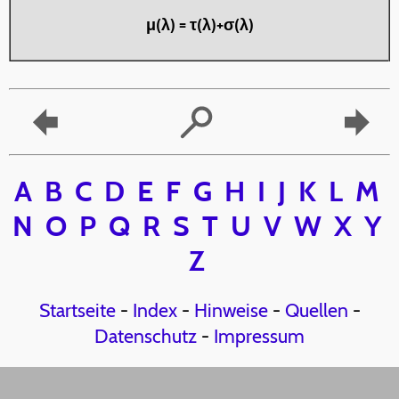
μ(λ) = τ(λ)+σ(λ)
A
B
C
D
E
F
G
H
I
J
K
L
M
N
O
P
Q
R
S
T
U
V
W
X
Y
Z
Startseite
-
Index
-
Hinweise
-
Quellen
-
Datenschutz
-
Impressum