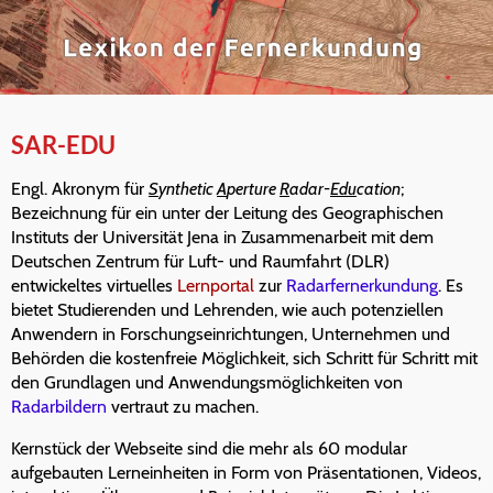
SAR-EDU
Engl. Akronym für
S
ynthetic
A
perture
R
adar-
Edu
cation
;
Bezeichnung für ein unter der Leitung des Geographischen
Instituts der Universität Jena in Zusammenarbeit mit dem
Deutschen Zentrum für Luft- und Raumfahrt (DLR)
entwickeltes virtuelles
Lernportal
zur
Radarfernerkundung
. Es
bietet Studierenden und Lehrenden, wie auch potenziellen
Anwendern in Forschungseinrichtungen, Unternehmen und
Behörden die kostenfreie Möglichkeit, sich Schritt für Schritt mit
den Grundlagen und Anwendungsmöglichkeiten von
Radarbildern
vertraut zu machen.
Kernstück der Webseite sind die mehr als 60 modular
aufgebauten Lerneinheiten in Form von Präsentationen, Videos,