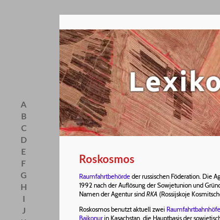
A
B
C
D
E
Roskosmos
F
G
Raumfahrtbehörde
der russischen Föderation. Die A
1992 nach der Auflösung der Sowjetunion und Grün
H
Namen der Agentur sind
RKA
(Rossijskoje Kosmitsc
I
J
Roskosmos benutzt aktuell zwei
Raumfahrtbahnhöf
Baikonur
in Kasachstan, die Hauptbasis der sowjetis