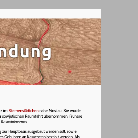
itz im
Sternenstädtchen
nahe Moskau. Sie wurde
der sowjetischen Raumfahrt übernommen. Frühere
d
Rosaviakosmos
.
ig zur Hauptbasis ausgebaut werden soll, sowie
ges Gebühren an Kasachstan bezahlt werden. Als