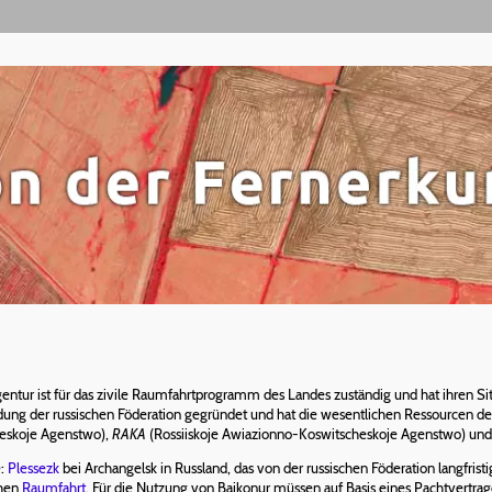
gentur ist für das zivile Raumfahrtprogramm des Landes zuständig und hat ihren S
dung der russischen Föderation gegründet und hat die wesentlichen Ressourcen 
heskoje Agenstwo),
RAKA
(Rossiiskoje Awiazionno-Koswitscheskoje Agenstwo) un
e
:
Plessezk
bei Archangelsk in Russland, das von der russischen Föderation langfrist
chen
Raumfahrt
. Für die Nutzung von Baikonur müssen auf Basis eines Pachtvertra