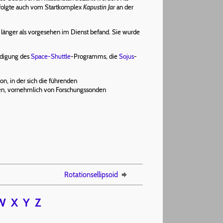
erfolgte auch vom Startkomplex
Kapustin Jar
an der
re länger als vorgesehen im Dienst befand. Sie wurde
endigung des
Space-Shuttle
-Programms, die
Sojus
-
on, in der sich die führenden
, vornehmlich von Forschungssonden
Rotationsellipsoid
W
X
Y
Z