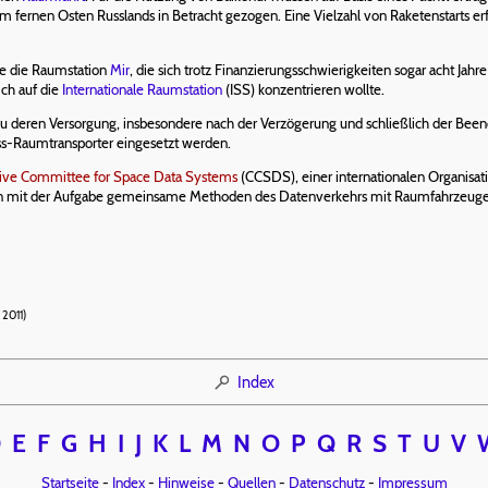
m fernen Osten Russlands in Betracht gezogen. Eine Vielzahl von Raketenstarts 
de die Raumstation
Mir
, die sich trotz Finanzierungsschwierigkeiten sogar acht Jah
ch auf die
Internationale Raumstation
(ISS) konzentrieren wollte.
, zu deren Versorgung, insbesondere nach der Verzögerung und schließlich der Be
s-Raumtransporter eingesetzt werden.
tive Committee for Space Data Systems
(CCSDS), einer internationalen Organisati
it der Aufgabe gemeinsame Methoden des Datenverkehrs mit Raumfahrzeugen
2011)
Index
D
E
F
G
H
I
J
K
L
M
N
O
P
Q
R
S
T
U
V
Startseite
-
Index
-
Hinweise
-
Quellen
-
Datenschutz
-
Impressum