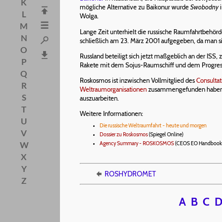
K
mögliche Alternative zu Baikonur wurde
Swobodny
i
L
Wolga.
M
Lange Zeit unterhielt die russische Raumfahrtbehör
N
schließlich am 23. März 2001 aufgegeben, da man si
O
Russland beteiligt sich jetzt maßgeblich an der ISS
P
Rakete mit dem Sojus-Raumschiff und dem Progres
Q
Roskosmos ist inzwischen Vollmitglied des
Consulta
R
Weltraumorganisationen
zusammengefunden haben m
S
auszuarbeiten.
T
Weitere Informationen:
U
Die russische Weltraumfahrt - heute und morgen
V
Dossier zu Roskosmos
(Spiegel Online)
W
Agency Summary - ROSKOSMOS
(CEOS EO Handbook 
X
Y
ROSHYDROMET
Z
A
B
C