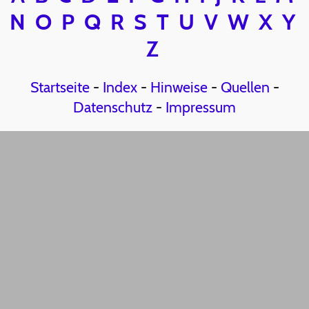
N
O
P
Q
R
S
T
U
V
W
X
Y
Z
Startseite
-
Index
-
Hinweise
-
Quellen
-
Datenschutz
-
Impressum