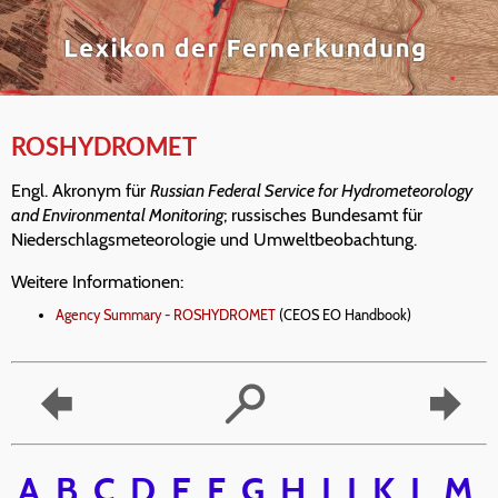
ROSHYDROMET
Engl. Akronym für
Russian Federal Service for Hydrometeorology
and Environmental Monitoring
; russisches Bundesamt für
Niederschlagsmeteorologie und Umweltbeobachtung.
Weitere Informationen:
Agency Summary - ROSHYDROMET
(CEOS EO Handbook)
A
B
C
D
E
F
G
H
I
J
K
L
M