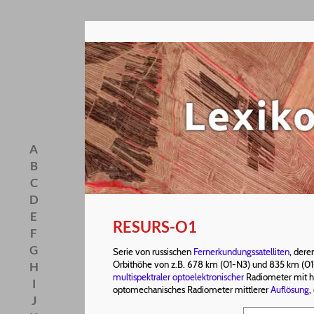
A
B
C
D
E
RESURS-O1
F
G
Serie von russischen
Fernerkundungssatelliten
, dere
Orbithöhe von z.B. 678 km (01-N3) und 835 km (01
H
multispektraler
optoelektronischer
Radiometer mit h
I
optomechanisches Radiometer mittlerer
Auflösung
,
J