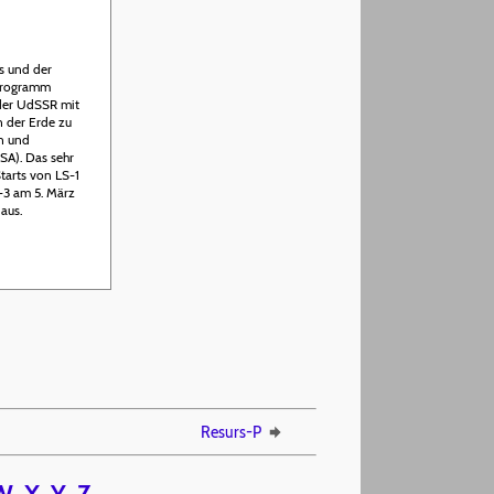
ds und der
 Programm
der UdSSR mit
en der Erde zu
n und
SA). Das sehr
tarts von LS-1
S-3 am 5. März
aus.
Resurs-P
W
X
Y
Z