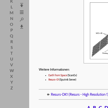
K
L
M
N
O
P
Q
R
S
T
U
V
Weitere Informationen:
W
Earth from Space
(ScanEx)
X
Resurs-01
(Sputnik Server)
Y
Z
Resurs-DK1 (Resurs - High Resolution 1
A
B
C