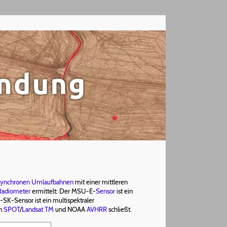
synchronen
Umlaufbahnen
mit einer mittleren
Radiometer
ermittelt: Der MSU-E-
Sensor
ist ein
-SK-Sensor ist ein multispektraler
en
SPOT
/
Landsat TM
und NOAA
AVHRR
schließt.