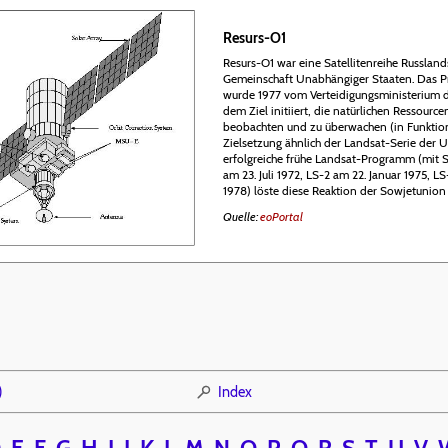
Resurs-O1
Resurs-O1 war eine Satellitenreihe Russlan
Gemeinschaft Unabhängiger Staaten. Das
wurde 1977 vom Verteidigungsministerium 
dem Ziel initiiert, die natürlichen Ressourc
beobachten und zu überwachen (in Funktio
Zielsetzung ähnlich der Landsat-Serie der U
erfolgreiche frühe Landsat-Programm (mit S
am 23. Juli 1972, LS-2 am 22. Januar 1975, L
1978) löste diese Reaktion der Sowjetunion 
Quelle:
eoPortal
)
Index
D
E
F
G
H
I
J
K
L
M
N
O
P
Q
R
S
T
U
V