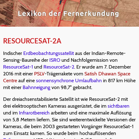
RESOURCESAT-2A
Indischer
Erdbeobachtungssatellit
aus der Indian-Remote-
Sensing-Baureihe der
ISRO
und Nachfolgemission von
ResourceSat-1
und
ResourceSat-2
. Er wurde am 7. Dezember
2016 mit einer
PSLV
-Trägerrakete vom
Satish Dhawan Space
Centre
auf eine
sonnensynchrone Umlaufbahn
in 817 km Höhe
mit einer
Bahnneigung
von 98,7° gebracht.
Der dreiachsenstabilisierte Satellit ist wie ResourceSat-2 mit
drei elektrooptischen Kameras ausgerüstet, die im
sichtbaren
und im
Infrarotbereich
arbeiten und eine maximale Auflösung
von 5,8 Metern liefern. Sie sind weiterentwickelte Versionen der
Kameras, die beim 2003 gestarteten Vorgänger ResourceSat-1
zum Einsatz kamen. So wurde beim hochauflösenden