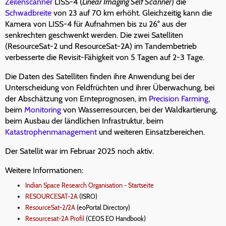
Zeilenscanner
LISS-4 (
Linear Imaging Self Scanner
) die
Schwadbreite
von 23 auf 70 km erhöht. Gleichzeitig kann die
Kamera von LISS-4 für Aufnahmen bis zu 26° aus der
senkrechten geschwenkt werden. Die zwei Satelliten
(ResourceSat-2 und ResourceSat-2A) im Tandembetrieb
verbesserte die Revisit-Fähigkeit von 5 Tagen auf 2-3 Tage.
Die Daten des Satelliten finden ihre Anwendung bei der
Unterscheidung von Feldfrüchten und ihrer Überwachung, bei
der Abschätzung von Ernteprognosen, im
Precision Farming
,
beim
Monitoring
von Wasserresourcen, bei der Waldkartierung,
beim Ausbau der ländlichen Infrastruktur, beim
Katastrophenmanagement
und weiteren Einsatzbereichen.
Der Satellit war im Februar 2025 noch aktiv.
Weitere Informationen:
Indian Space Research Organisation - Startseite
RESOURCESAT-2A
(ISRO)
ResourceSat-2/2A
(eoPortal Directory)
Resourcesat-2A Profil
(CEOS EO Handbook)