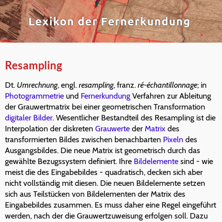
Resampling
Dt.
Umrechnung
, engl.
resampling
, franz.
ré-échantillonnage
; in
Photogrammetrie
und
Fernerkundung
Verfahren zur Ableitung
der Grauwertmatrix bei einer geometrischen Transformation
digitaler Bilder
. Wesentlicher Bestandteil des Resampling ist die
Interpolation der diskreten
Grauwerte
der
Matrix
des
transformierten Bildes zwischen benachbarten
Pixeln
des
Ausgangsbildes. Die neue Matrix ist geometrisch durch das
gewählte Bezugssystem definiert. Ihre
Bildelemente
sind - wie
meist die des Eingabebildes - quadratisch, decken sich aber
nicht vollständig mit diesen. Die neuen Bildelemente setzen
sich aus Teilstücken von Bildelementen der Matrix des
Eingabebildes zusammen. Es muss daher eine Regel eingeführt
werden, nach der die Grauwertzuweisung erfolgen soll. Dazu