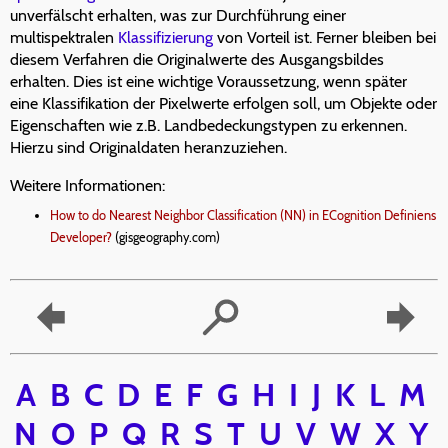
unverfälscht erhalten, was zur Durchführung einer
multispektralen
Klassifizierung
von Vorteil ist. Ferner bleiben bei
diesem Verfahren die Originalwerte des Ausgangsbildes
erhalten. Dies ist eine wichtige Voraussetzung, wenn später
eine Klassifikation der Pixelwerte erfolgen soll, um Objekte oder
Eigenschaften wie z.B. Landbedeckungstypen zu erkennen.
Hierzu sind Originaldaten heranzuziehen.
Weitere Informationen:
How to do Nearest Neighbor Classification (NN) in ECognition Definiens
Developer?
(gisgeography.com)
A
B
C
D
E
F
G
H
I
J
K
L
M
N
O
P
Q
R
S
T
U
V
W
X
Y