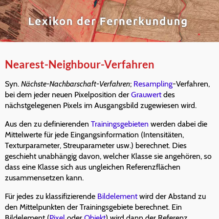
Nearest-Neighbour-Verfahren
Syn.
Nächste-Nachbarschaft-Verfahren
;
Resampling
-Verfahren,
bei dem jeder neuen Pixelposition der
Grauwert
des
nächstgelegenen Pixels im Ausgangsbild zugewiesen wird.
Aus den zu definierenden
Trainingsgebieten
werden dabei die
Mittelwerte für jede Eingangsinformation (Intensitäten,
Texturparameter, Streuparameter usw.) berechnet. Dies
geschieht unabhängig davon, welcher Klasse sie angehören, so
dass eine Klasse sich aus ungleichen Referenzflächen
zusammensetzen kann.
Für jedes zu klassifizierende
Bildelement
wird der Abstand zu
den Mittelpunkten der Trainingsgebiete berechnet. Ein
Bildelement (
Pixel
oder
Objekt
) wird dann der Referenz