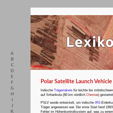
A
B
C
D
E
Polar Satellite Launch Vehicle
F
G
Indische
Trägerrakete
für leichte bis mittelschw
H
auf Sriharikota (80 km nördlich
Chennai
) gestartet
I
PSLV wurde entwickelt, um indische
IRS
-Erderku
J
Träger angewiesen war. Der erste Start fand 1993 s
K
Fehler im Höhenkontrollsystem auf, was zu einem