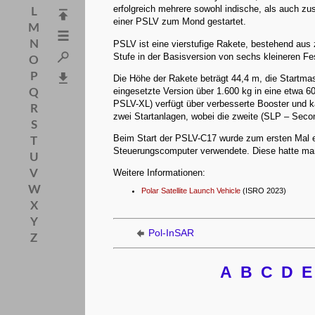
erfolgreich mehrere sowohl indische, als auch zu
L
einer PSLV zum Mond gestartet.
M
N
PSLV ist eine vierstufige Rakete, bestehend aus zw
Stufe in der Basisversion von sechs kleineren Fes
O
P
Die Höhe der Rakete beträgt 44,4 m, die Startmas
eingesetzte Version über 1.600 kg in eine etwa 6
Q
PSLV-XL) verfügt über verbesserte Booster und k
R
zwei Startanlagen, wobei die zweite (SLP – Sec
S
Beim Start der PSLV-C17 wurde zum ersten Mal e
T
Steuerungscomputer verwendete. Diese hatte man
U
V
Weitere Informationen:
W
Polar Satellite Launch Vehicle
(ISRO 2023)
X
Y
Pol-InSAR
Z
A
B
C
D
E