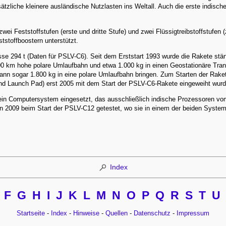
sätzliche kleinere ausländische Nutzlasten ins Weltall. Auch die erste indi
ei Feststoffstufen (erste und dritte Stufe) und zwei Flüssigtreibstoffstufen (z
tstoffboostern unterstützt.
se 294 t (Daten für PSLV-C6). Seit dem Erststart 1993 wurde die Rakete stän
00 km hohe polare Umlaufbahn und etwa 1.000 kg in einen Geostationäre Trans
ann sogar 1.800 kg in eine polare Umlaufbahn bringen. Zum Starten der Rak
ond Launch Pad) erst 2005 mit dem Start der PSLV-C6-Rakete eingeweiht wurd
in Computersystem eingesetzt, das ausschließlich indische Prozessoren vo
 2009 beim Start der PSLV-C12 getestet, wo sie in einem der beiden System
Index
F
G
H
I
J
K
L
M
N
O
P
Q
R
S
T
U
Startseite
-
Index
-
Hinweise
-
Quellen
-
Datenschutz
-
Impressum