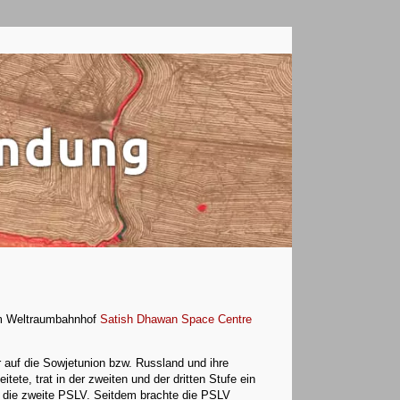
 Weltraumbahnhof
Satish Dhawan Space Centre
 auf die Sowjetunion bzw. Russland und ihre
tete, trat in der zweiten und der dritten Stufe ein
ch die zweite PSLV. Seitdem brachte die PSLV