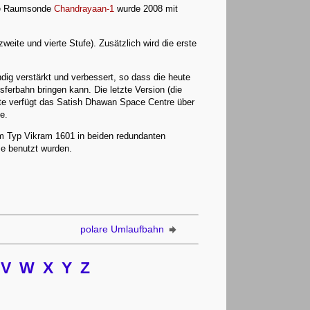
sche Raumsonde
Chandrayaan-1
wurde 2008 mit
weite und vierte Stufe). Zusätzlich wird die erste
dig verstärkt und verbessert, so dass die heute
ferbahn bringen kann. Die letzte Version (die
ete verfügt das Satish Dhawan Space Centre über
e.
m Typ Vikram 1601 in beiden redundanten
e benutzt wurden.
polare Umlaufbahn
V
W
X
Y
Z