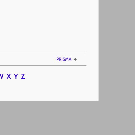
PRISMA
W
X
Y
Z