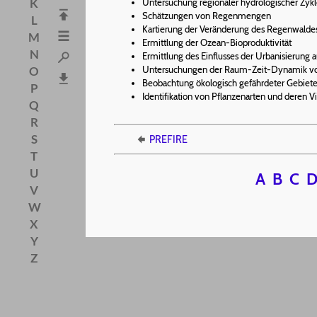
K
Untersuchung regionaler hydrologischer Zykl
Schätzungen von Regenmengen
L
Kartierung der Veränderung des Regenwalde
M
Ermittlung der Ozean-Bioproduktivität
N
Ermittlung des Einflusses der Urbanisierung
Untersuchungen der Raum-Zeit-Dynamik v
O
Beobachtung ökologisch gefährdeter Gebiet
P
Identifikation von Pflanzenarten und deren Vit
Q
R
S
PREFIRE
T
U
A
B
C
V
W
X
Y
Z