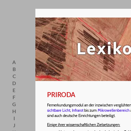
A
B
C
D
E
PRIRODA
F
G
Fernerkundungsmodul an der inzwischen verglühte
sichtbare Licht
,
Infrarot
bis zum
Mikrowellenbereich
H
sind auch deutsche Einrichtungen beteiligt.
I
J
Einige ihrer wissenschaftlichen Zielsetzungen: