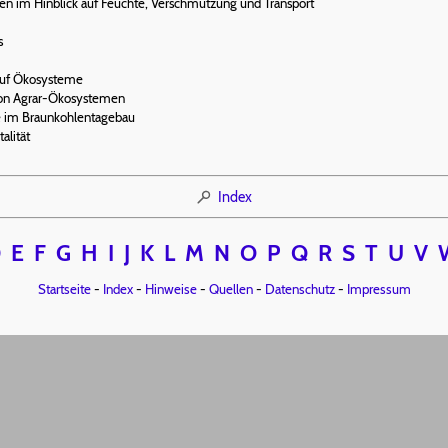
en im Hinblick auf Feuchte, Verschmutzung und Transport
s
 auf Ökosysteme
on Agrar-Ökosystemen
e im Braunkohlentagebau
alität
Index
D
E
F
G
H
I
J
K
L
M
N
O
P
Q
R
S
T
U
V
Startseite
-
Index
-
Hinweise
-
Quellen
-
Datenschutz
-
Impressum