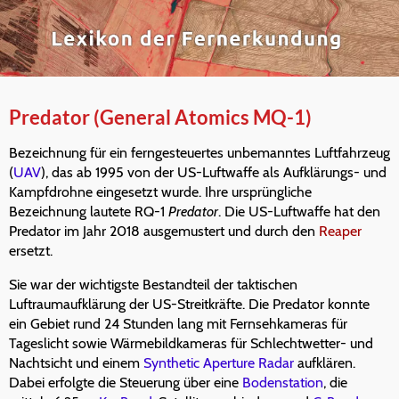
Predator (General Atomics MQ-1)
Bezeichnung für ein ferngesteuertes unbemanntes Luftfahrzeug
(
UAV
), das ab 1995 von der US-Luftwaffe als Aufklärungs- und
Kampfdrohne eingesetzt wurde. Ihre ursprüngliche
Bezeichnung lautete RQ-1
Predator
. Die US-Luftwaffe hat den
Predator im Jahr 2018 ausgemustert und durch den
Reaper
ersetzt.
Sie war der wichtigste Bestandteil der taktischen
Luftraumaufklärung der US-Streitkräfte. Die Predator konnte
ein Gebiet rund 24 Stunden lang mit Fernsehkameras für
Tageslicht sowie Wärmebildkameras für Schlechtwetter- und
Nachtsicht und einem
Synthetic Aperture Radar
aufklären.
Dabei erfolgte die Steuerung über eine
Bodenstation
, die