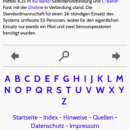
mittels 6,25 m
Ku-Band
-Satellitenverbindung und
C-Band
-
Funk mit der
Drohne
in Verbindung stand. Die
Standardmannschaft für einen 24-stündigen Einsatz des
Systems umfasste 55 Personen, wobei für den eigentlichen
Einsatz nur jeweils ein Pilot und zwei Sensoroperatoren
benötigt wurden.
A
B
C
D
E
F
G
H
I
J
K
L
M
N
O
P
Q
R
S
T
U
V
W
X
Y
Z
Startseite
-
Index
-
Hinweise
-
Quellen
-
Datenschutz
-
Impressum