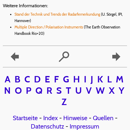
Weitere Informationen:
Stand der Technik und Trends der Radarfernerkundung
(U. Sörgel, IPI,
Hannover)
Multiple Direction / Polarisation Instruments
(The Earth Observation
Handbook Rio+20)
A
B
C
D
E
F
G
H
I
J
K
L
M
N
O
P
Q
R
S
T
U
V
W
X
Y
Z
Startseite
-
Index
-
Hinweise
-
Quellen
-
Datenschutz
-
Impressum