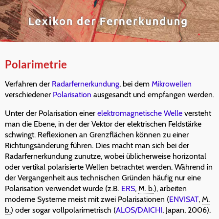
Polarimetrie
Verfahren der
Radarfernerkundung
, bei dem
Mikrowellen
verschiedener
Polarisation
ausgesandt und empfangen werden.
Unter der Polarisation einer
elektromagnetische Welle
versteht
man die Ebene, in der der Vektor der elektrischen Feldstärke
schwingt. Reflexionen an Grenzflächen können zu einer
Richtungsänderung führen. Dies macht man sich bei der
Radarfernerkundung zunutze, wobei üblicherweise horizontal
oder vertikal polarisierte Wellen betrachtet werden. Während in
der Vergangenheit aus technischen Gründen häufig nur eine
Polarisation verwendet wurde (z.B.
ERS
,
M. b.
), arbeiten
moderne Systeme meist mit zwei Polarisationen (
ENVISAT
,
M.
b.
) oder sogar vollpolarimetrisch (
ALOS/DAICHI
, Japan, 2006).