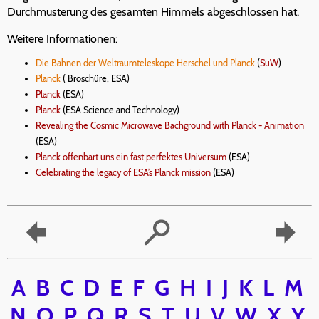
Durchmusterung des gesamten Himmels abgeschlossen hat.
Weitere Informationen:
Die Bahnen der Weltraumteleskope Herschel und Planck
(
SuW
)
Planck
( Broschüre, ESA)
Planck
(ESA)
Planck
(ESA Science and Technology)
Revealing the Cosmic Microwave Bachground with Planck - Animation
(ESA)
Planck offenbart uns ein fast perfektes Universum
(ESA)
Celebrating the legacy of ESA’s Planck mission
(ESA)
A
B
C
D
E
F
G
H
I
J
K
L
M
N
O
P
Q
R
S
T
U
V
W
X
Y