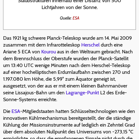
Staubstrukturen innerhalb einer Distanz von 500
Lichtjahren von der Sonne.
Quelle:
ESA
Das 1921 kg schwere Planck-Teleskop wurde am 14. Mai 2009
zusammen mit dem Infrarotteleskop
Herschel
durch eine
Ariane 5 ECA von
Kourou
aus in den Weltraum gebracht. Nach
dem Brennschluss der Oberstufe wurden der Planck-Satellit
um 13:40 UTC wenige Minuten nach dem Herschel-Teleskop
auf einer hochelliptischen Erdumlaufbahn zwischen 270 und
1.197.080 km Höhe, die 5,99° zum Äquator geneigt ist,
ausgesetzt, von der aus er mit einem kleinen Bahnmanöver
seine Lissajous-Bahn um den
Lagrange-Punkt
L2 des Erde-
Sonne-Systems erreichte.
Die
ESA
-Mitgliedstaaten hatten Schlüsseltechnologien wie den
innovativen Kühlmechanismus bereitgestellt, der die ständige
Kühlung der Missionsinstrumente auf lediglich ein Zehntel Grad
über dem absoluten Nullpunkt des Universums von -273,15 °C
ermöglichte, so dass die empfangenen Signale nicht durch die