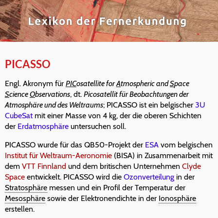
PICASSO
Engl. Akronym für
PIC
osatellite for
A
tmospheric and
S
pace
S
cience
O
bservations
, dt.
Picosatellit für Beobachtungen der
Atmosphäre und des Weltraums
; PICASSO ist ein belgischer
3U
CubeSat
mit einer Masse von 4 kg, der die oberen Schichten
der
Erdatmosphäre
untersuchen soll.
PICASSO wurde für das QB50-Projekt der
ESA
vom belgischen
Institut für Weltraum-Aeronomie
(BISA) in Zusammenarbeit mit
dem
VTT Finnland
und dem britischen Unternehmen
Clyde
Space
entwickelt. PICASSO wird die
Ozonverteilung
in der
Stratosphäre
messen und ein Profil der Temperatur der
Mesosphäre
sowie der Elektronendichte in der
Ionosphäre
erstellen.