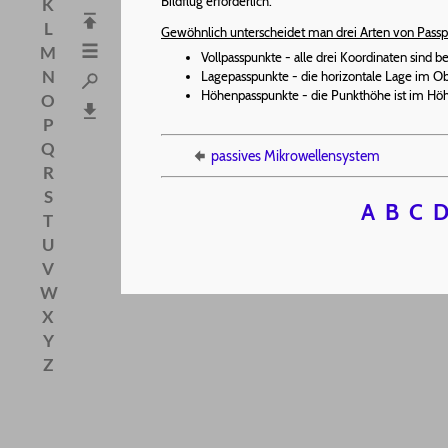
Bildflug erforderlich.
K
L
Gewöhnlich unterscheidet man drei Arten von Passp
M
Vollpasspunkte - alle drei Koordinaten sind 
N
Lagepasspunkte - die horizontale Lage im Ob
Höhenpasspunkte - die Punkthöhe ist im H
O
P
Q
passives Mikrowellensystem
R
S
A
B
C
T
U
V
W
X
Y
Z