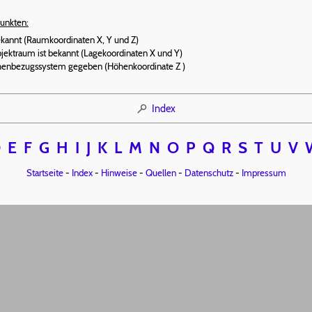
unkten:
bekannt (Raumkoordinaten X, Y und Z)
jektraum ist bekannt (Lagekoordinaten X und Y)
öhenbezugssystem gegeben (Höhenkoordinate Z )
Index
D
E
F
G
H
I
J
K
L
M
N
O
P
Q
R
S
T
U
V
Startseite
-
Index
-
Hinweise
-
Quellen
-
Datenschutz
-
Impressum