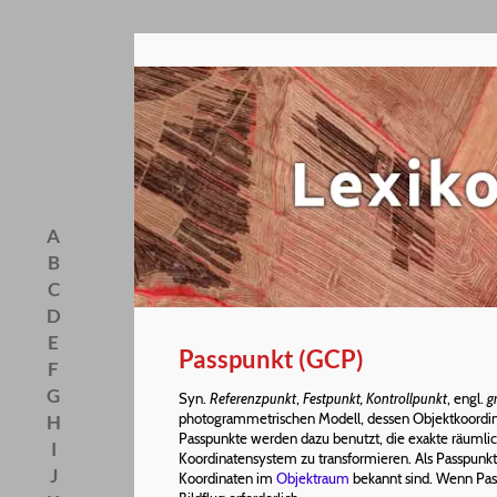
A
B
C
D
E
Passpunkt (GCP)
F
G
Syn.
Referenzpunkt
,
Festpunkt, Kontrollpunkt
, engl.
g
photogrammetrischen Modell, dessen Objektkoordina
H
Passpunkte werden dazu benutzt, die exakte räumlic
I
Koordinatensystem zu transformieren. Als Passpunkt
J
Koordinaten im
Objektraum
bekannt sind. Wenn Pass