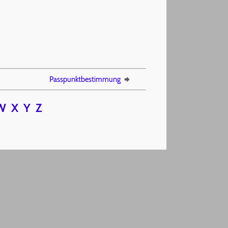
Passpunktbestimmung
W
X
Y
Z