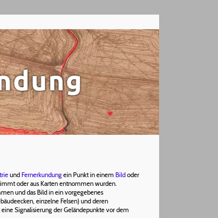
rie
und
Fernerkundung
ein Punkt in einem
Bild
oder
stimmt oder aus Karten entnommen wurden.
immen und das Bild in ein vorgegebenes
Gebäudeecken, einzelne Felsen) und deren
st eine Signalisierung der Geländepunkte vor dem