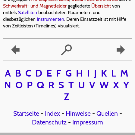
Schwerkraft- und Magnetfelder
gegliederte
Übersicht
von
mittels
Satelliten
beobachteten Parametern und
diesbezüglichen
Instrumenten
. Deren Einsatzzeit ist mit Hilfe
von Zeitleisten (Timelines) visualisiert.
A
B
C
D
E
F
G
H
I
J
K
L
M
N
O
P
Q
R
S
T
U
V
W
X
Y
Z
Startseite
-
Index
-
Hinweise
-
Quellen
-
Datenschutz
-
Impressum