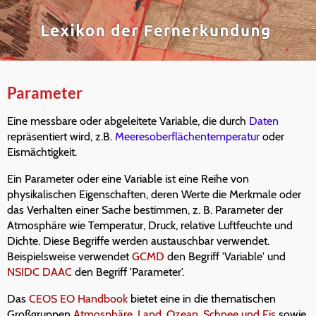
Parameter
Eine messbare oder abgeleitete Variable, die durch
Daten
repräsentiert wird, z.B.
Meeresoberflächentemperatur
oder
Eismächtigkeit.
Ein Parameter oder eine Variable ist eine Reihe von
physikalischen Eigenschaften, deren Werte die Merkmale oder
das Verhalten einer Sache bestimmen, z. B. Parameter der
Atmosphäre wie Temperatur, Druck, relative Luftfeuchte und
Dichte. Diese Begriffe werden austauschbar verwendet.
Beispielsweise verwendet
GCMD
den Begriff 'Variable' und
NSIDC DAAC
den Begriff 'Parameter'.
Das
CEOS EO Handbook
bietet eine in die thematischen
Großgruppen
Atmosphäre
,
Land
,
Ozean
,
Schnee und Eis
sowie