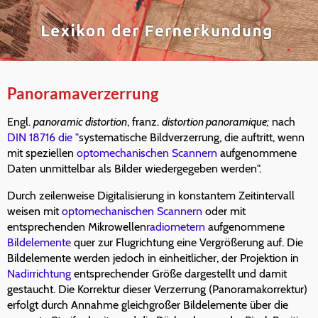
Panoramaverzerrung
Engl.
panoramic distortion
, franz.
distortion panoramique;
nach
DIN 18716 die "
systematische Bildverzerrung, die auftritt, wenn
mit speziellen
optomechanischen Scannern
aufgenommene
Daten unmittelbar als Bilder wiedergegeben werden".
Durch zeilenweise Digitalisierung in konstantem Zeitintervall
weisen mit
optomechanischen Scannern
oder mit
entsprechenden Mikrowellen
radiometern
aufgenommene
Bildelemente
quer zur Flugrichtung eine Vergrößerung auf. Die
Bildelemente werden jedoch in einheitlicher, der Projektion in
Nadirrichtung
entsprechender Größe dargestellt und damit
gestaucht. Die Korrektur dieser Verzerrung (Panoramakorrektur)
erfolgt durch Annahme gleichgroßer Bildelemente über die