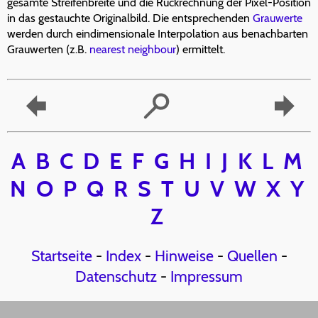
gesamte Streifenbreite und die Rückrechnung der Pixel-Position
in das gestauchte Originalbild. Die entsprechenden
Grauwerte
werden durch eindimensionale Interpolation aus benachbarten
Grauwerten (z.B.
nearest neighbour
) ermittelt.
A
B
C
D
E
F
G
H
I
J
K
L
M
N
O
P
Q
R
S
T
U
V
W
X
Y
Z
Startseite
-
Index
-
Hinweise
-
Quellen
-
Datenschutz
-
Impressum