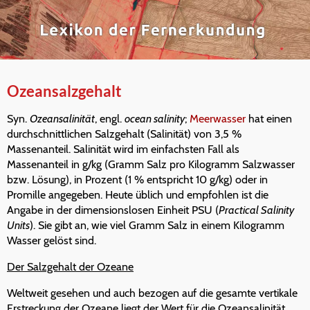
Ozeansalzgehalt
Syn.
Ozeansalinität
, engl.
ocean salinity
;
Meerwasser
hat einen
durchschnittlichen Salzgehalt (Salinität) von 3,5 %
Massenanteil. Salinität wird im einfachsten Fall als
Massenanteil in g/kg (Gramm Salz pro Kilogramm Salzwasser
bzw. Lösung), in Prozent (1 % entspricht 10 g/kg) oder in
Promille angegeben. Heute üblich und empfohlen ist die
Angabe in der dimensionslosen Einheit PSU (
Practical Salinity
Units
). Sie gibt an, wie viel Gramm Salz in einem Kilogramm
Wasser gelöst sind.
Der Salzgehalt der Ozeane
Weltweit gesehen und auch bezogen auf die gesamte vertikale
Erstreckung der Ozeane liegt der Wert für die Ozeansalinität