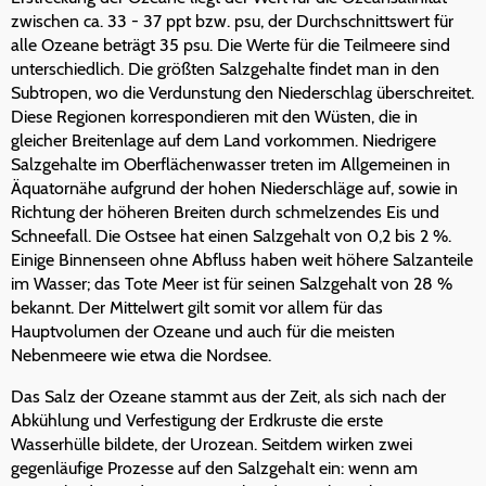
zwischen ca. 33 - 37 ppt bzw. psu, der Durchschnittswert für
alle Ozeane beträgt 35 psu. Die Werte für die Teilmeere sind
unterschiedlich. Die größten Salzgehalte findet man in den
Subtropen, wo die Verdunstung den Niederschlag überschreitet.
Diese Regionen korrespondieren mit den Wüsten, die in
gleicher Breitenlage auf dem Land vorkommen. Niedrigere
Salzgehalte im Oberflächenwasser treten im Allgemeinen in
Äquatornähe aufgrund der hohen Niederschläge auf, sowie in
Richtung der höheren Breiten durch schmelzendes Eis und
Schneefall. Die Ostsee hat einen Salzgehalt von 0,2 bis 2 %.
Einige Binnenseen ohne Abfluss haben weit höhere Salzanteile
im Wasser; das Tote Meer ist für seinen Salzgehalt von 28 %
bekannt. Der Mittelwert gilt somit vor allem für das
Hauptvolumen der Ozeane und auch für die meisten
Nebenmeere wie etwa die Nordsee.
Das Salz der Ozeane stammt aus der Zeit, als sich nach der
Abkühlung und Verfestigung der Erdkruste die erste
Wasserhülle bildete, der Urozean. Seitdem wirken zwei
gegenläufige Prozesse auf den Salzgehalt ein: wenn am