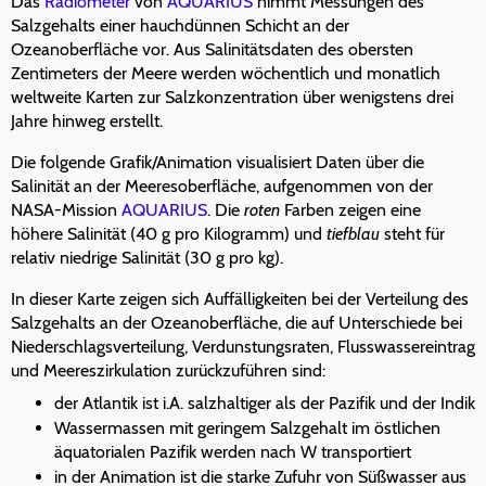
Das
Radiometer
von
AQUARIUS
nimmt Messungen des
Salzgehalts einer hauchdünnen Schicht an der
Ozeanoberfläche vor. Aus Salinitätsdaten des obersten
Zentimeters der Meere werden wöchentlich und monatlich
weltweite Karten zur Salzkonzentration über wenigstens drei
Jahre hinweg erstellt.
Die folgende Grafik/Animation visualisiert Daten über die
Salinität an der Meeresoberfläche, aufgenommen von der
NASA-Mission
AQUARIUS
. Die
roten
Farben zeigen eine
höhere Salinität (40 g pro Kilogramm) und
tiefblau
steht für
relativ niedrige Salinität (30 g pro kg).
In dieser Karte zeigen sich Auffälligkeiten bei der Verteilung des
Salzgehalts an der Ozeanoberfläche, die auf Unterschiede bei
Niederschlagsverteilung, Verdunstungsraten, Flusswassereintrag
und Meereszirkulation zurückzuführen sind:
der Atlantik ist i.A. salzhaltiger als der Pazifik und der Indik
Wassermassen mit geringem Salzgehalt im östlichen
äquatorialen Pazifik werden nach W transportiert
in der Animation ist die starke Zufuhr von Süßwasser aus