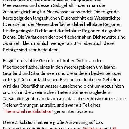
Meerwassers und dessen Salzgehalt, indem man die
Zustandsgleichung für Meerwasser verwendet. Die folgende
Karte zeigt den langzeitlichen Durchschnitt der Wasserdichte
(Density) an der Meeresoberfläche, dabei hellblaue Regionen
für die geringste Dichte und dunkelblaue Regionen die größte
Dichte. Die Variationen der oberflächennahen Dichtewerte sind
zwar sehr klein, nämlich weniger als 3 %, aber auch diese
Beträge sind sehr bedeutend.
Es gibt drei stabile Gebiete mit hoher Dichte an der
Meeresoberfläche, eines in den Meeresgebieten um Island,
Grönland und Skandinavien und die anderen beiden bei oder
unter größeren antarktischen Eisschelfen. In diesen Gebieten
wird das Oberflächenwasser ausreichend dicht um abzusinken
und sich in die ozeanischen Tiefenströme einzugliedern.
Tatsächlich geht man davon aus, dass dieser Absinkprozess die
Tiefenströmungen antreibt, und zwar als Teil eines
'
Thermohaline Zirkulation
' genannten Systems.
Diese Zirkulation hat eine große Auswirkung auf das
Klimasystem der Erde, indem es u.a. den
Golfstrom
und
El