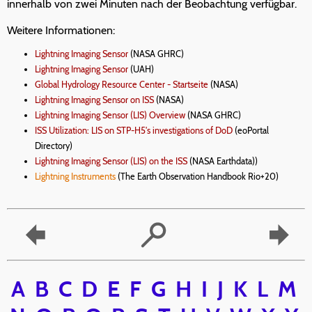
innerhalb von zwei Minuten nach der Beobachtung verfügbar.
Weitere Informationen:
Lightning Imaging Sensor
(NASA GHRC)
Lightning Imaging Sensor
(UAH)
Global Hydrology Resource Center - Startseite
(NASA)
Lightning Imaging Sensor on ISS
(NASA)
Lightning Imaging Sensor (LIS) Overview
(NASA GHRC)
ISS Utilization: LIS on STP-H5's investigations of DoD
(eoPortal
Directory)
Lightning Imaging Sensor (LIS) on the ISS
(NASA Earthdata))
Lightning Instruments
(The Earth Observation Handbook Rio+20)
A
B
C
D
E
F
G
H
I
J
K
L
M