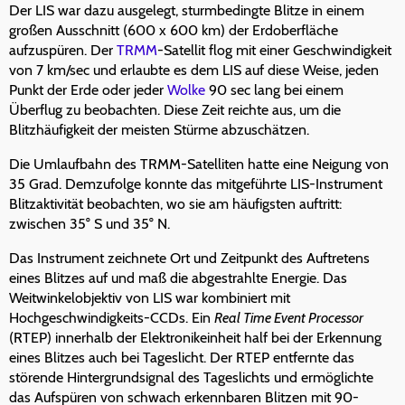
Der LIS war dazu ausgelegt, sturmbedingte Blitze in einem
großen Ausschnitt (600 x 600 km) der Erdoberfläche
aufzuspüren. Der
TRMM
-Satellit flog mit einer Geschwindigkeit
von 7 km/sec und erlaubte es dem LIS auf diese Weise, jeden
Punkt der Erde oder jeder
Wolke
90 sec lang bei einem
Überflug zu beobachten. Diese Zeit reichte aus, um die
Blitzhäufigkeit der meisten Stürme abzuschätzen.
Die Umlaufbahn des TRMM-Satelliten hatte eine Neigung von
35 Grad. Demzufolge konnte das mitgeführte LIS-Instrument
Blitzaktivität beobachten, wo sie am häufigsten auftritt:
zwischen 35° S und 35° N.
Das Instrument zeichnete Ort und Zeitpunkt des Auftretens
eines Blitzes auf und maß die abgestrahlte Energie. Das
Weitwinkelobjektiv von LIS war kombiniert mit
Hochgeschwindigkeits-CCDs. Ein
Real Time Event Processor
(RTEP) innerhalb der Elektronikeinheit half bei der Erkennung
eines Blitzes auch bei Tageslicht. Der RTEP entfernte das
störende Hintergrundsignal des Tageslichts und ermöglichte
das Aufspüren von schwach erkennbaren Blitzen mit 90-