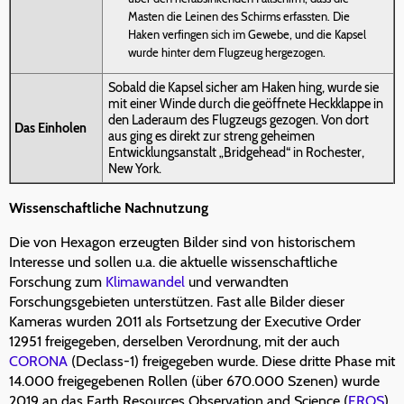
Masten die Leinen des Schirms erfassten. Die
Haken verfingen sich im Gewebe, und die Kapsel
wurde hinter dem Flugzeug hergezogen.
Sobald die Kapsel sicher am Haken hing, wurde sie
mit einer Winde durch die geöffnete Heckklappe in
den Laderaum des Flugzeugs gezogen. Von dort
Das Einholen
aus ging es direkt zur streng geheimen
Entwicklungsanstalt „Bridgehead“ in Rochester,
New York.
Wissenschaftliche Nachnutzung
Die von Hexagon erzeugten Bilder sind von historischem
Interesse und sollen u.a. die aktuelle wissenschaftliche
Forschung zum
Klimawandel
und verwandten
Forschungsgebieten unterstützen. Fast alle Bilder dieser
Kameras wurden 2011 als Fortsetzung der Executive Order
12951 freigegeben, derselben Verordnung, mit der auch
CORONA
(Declass-1) freigegeben wurde. Diese dritte Phase mit
14.000 freigegebenen Rollen (über 670.000 Szenen) wurde
2019 an das Earth Resources Observation and Science (
EROS
)