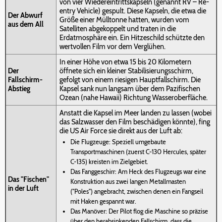
von vier Wiedereintrittskapseln (genannt RV – Re-
entry Vehicle) gespult. Diese Kapseln, die etwa die
Der Abwurf
Größe einer Mülltonne hatten, wurden vom
aus dem All
Satelliten abgekoppelt und traten in die
Erdatmosphäre ein. Ein Hitzeschild schützte den
wertvollen Film vor dem Verglühen.
In einer Höhe von etwa 15 bis 20 Kilometern
Der
öffnete sich ein kleiner Stabilisierungsschirm,
Fallschirm-
gefolgt von einem riesigen Hauptfallschirm. Die
Abstieg
Kapsel sank nun langsam über dem Pazifischen
Ozean (nahe Hawaii) Richtung Wasseroberfläche.
Anstatt die Kapsel im Meer landen zu lassen (wobei
das Salzwasser den Film beschädigen könnte), fing
die US Air Force sie direkt aus der Luft ab:
Die Flugzeuge: Speziell umgebaute
Transportmaschinen (zuerst C-130 Hercules, später
C-135) kreisten im Zielgebiet.
Das Fanggeschirr: Am Heck des Flugzeugs war eine
Das "Fischen"
Konstruktion aus zwei langen Metallmasten
in der Luft
("Poles") angebracht, zwischen denen ein Fangseil
mit Haken gespannt war.
Das Manöver: Der Pilot flog die Maschine so präzise
über den herabsinkenden Fallschirm, dass die