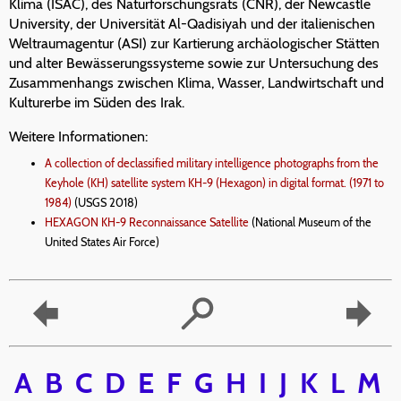
Klima (ISAC), des Naturforschungsrats (CNR), der Newcastle
University, der Universität Al-Qadisiyah und der italienischen
Weltraumagentur (ASI) zur Kartierung archäologischer Stätten
und alter Bewässerungssysteme sowie zur Untersuchung des
Zusammenhangs zwischen Klima, Wasser, Landwirtschaft und
Kulturerbe im Süden des Irak.
Weitere Informationen:
A collection of declassified military intelligence photographs from the
Keyhole (KH) satellite system KH-9 (Hexagon) in digital format. (1971 to
1984)
(USGS 2018)
HEXAGON KH-9 Reconnaissance Satellite
(National Museum of the
United States Air Force)
A
B
C
D
E
F
G
H
I
J
K
L
M