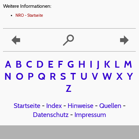
Weitere Informationen:
NRO - Startseite
A
B
C
D
E
F
G
H
I
J
K
L
M
N
O
P
Q
R
S
T
U
V
W
X
Y
Z
Startseite
-
Index
-
Hinweise
-
Quellen
-
Datenschutz
-
Impressum