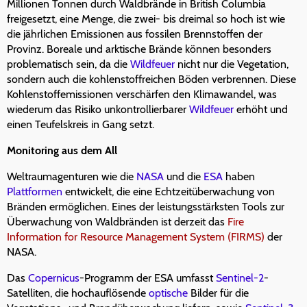
Millionen Tonnen durch Waldbrände in British Columbia
freigesetzt, eine Menge, die zwei- bis dreimal so hoch ist wie
die jährlichen Emissionen aus fossilen Brennstoffen der
Provinz. Boreale und arktische Brände können besonders
problematisch sein, da die
Wildfeuer
nicht nur die Vegetation,
sondern auch die kohlenstoffreichen Böden verbrennen. Diese
Kohlenstoffemissionen verschärfen den Klimawandel, was
wiederum das Risiko unkontrollierbarer
Wildfeuer
erhöht und
einen Teufelskreis in Gang setzt.
Monitoring aus dem All
Weltraumagenturen wie die
NASA
und die
ESA
haben
Plattformen
entwickelt, die eine Echtzeitüberwachung von
Bränden ermöglichen. Eines der leistungsstärksten Tools zur
Überwachung von Waldbränden ist derzeit das
Fire
Information for Resource Management System (FIRMS)
der
NASA.
Das
Copernicus
-Programm der ESA umfasst
Sentinel-2
-
Satelliten, die hochauflösende
optische
Bilder für die