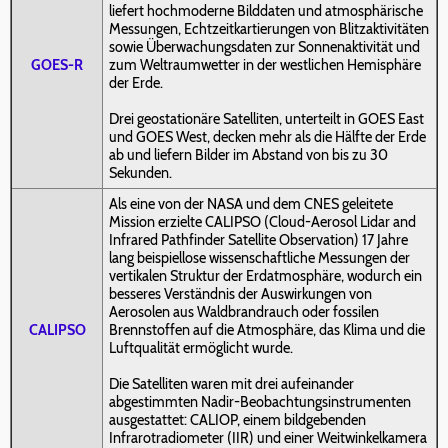
liefert hochmoderne Bilddaten und atmosphärische
Messungen, Echtzeitkartierungen von Blitzaktivitäten
sowie Überwachungsdaten zur Sonnenaktivität und
GOES-R
zum Weltraumwetter in der westlichen Hemisphäre
der Erde.
Drei geostationäre Satelliten, unterteilt in GOES East
und GOES West, decken mehr als die Hälfte der Erde
ab und liefern Bilder im Abstand von bis zu 30
Sekunden.
Als eine von der NASA und dem CNES geleitete
Mission erzielte CALIPSO (Cloud-Aerosol Lidar and
Infrared Pathfinder Satellite Observation) 17 Jahre
lang beispiellose wissenschaftliche Messungen der
vertikalen Struktur der Erdatmosphäre, wodurch ein
besseres Verständnis der Auswirkungen von
Aerosolen aus Waldbrandrauch oder fossilen
CALIPSO
Brennstoffen auf die Atmosphäre, das Klima und die
Luftqualität ermöglicht wurde.
Die Satelliten waren mit drei aufeinander
abgestimmten Nadir-Beobachtungsinstrumenten
ausgestattet: CALIOP, einem bildgebenden
Infrarotradiometer (IIR) und einer Weitwinkelkamera