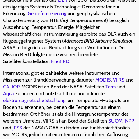
einzigartiges System als Technologie-Demonstrator zur
Erkennung,
Georeferenzierung
und geophysikalischen
Charakterisierung von HTE (
high temperature event
) bezüglich
Ausdehnung, Temperatur, Energie. Mit gleicher
wissenschaftlicher Instrumentierung erprobte das DLR auch ein
flugzeuggetragenes System (
Advanced BIRD Airborne Simulator
,
ABAS) erfolgreich zur Beobachtung von Waldbränden. Der
Mission BIRD folgte die inzwischen beendete
Satellitenkonstellation
FireBIRD.
International gibt es zahlreiche weitere Instrumente und
Missionen zur Brandüberwachung, darunter
MODIS
,
VIIRS
und
CALIOP
. MODIS ist an Bord der NASA-Satelliten
Terra
und
Aqua
zu finden und nutzt sichtbare und infrarote
elektromagnetische Strahlung
, um Temperatur-Hotspots am
Boden zu erkennen, bei denen die Temperatur an einem
bestimmten Ort höher ist als die Hintergrundtemperatur des
weiteren Umfelds. VIIRS ist an Bord der Satelliten
SUOMI NPP
und
JPSS
der NASA/NOAA zu finden und funktioniert ähnlich
wie MODIS, jedoch mit einer feineren räumlichen Auflösung