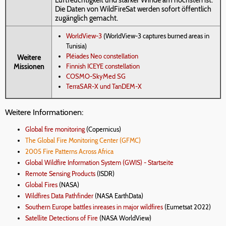
Luftfeuchtigkeit und starker Winde am höchsten ist.
Die Daten von WildFireSat werden sofort öffentlich
zugänglich gemacht.
WorldView-3
(WorldView-3 captures burned areas in
Tunisia)
Pléiades Neo constellation
Weitere
Finnish ICEYE constellation
Missionen
COSMO-SkyMed SG
TerraSAR-X und TanDEM-X
Weitere Informationen:
Global fire monitoring
(Copernicus)
The Global Fire Monitoring Center (GFMC)
2005 Fire Patterns Across Africa
Global Wildfire Information System (GWIS) - Startseite
Remote Sensing Products
(ISDR)
Global Fires
(NASA)
Wildfires Data Pathfinder
(NASA EarthData)
Southern Europe battles inreases in major wildfires
(Eumetsat 2022)
Satellite Detections of Fire
(NASA WorldView)