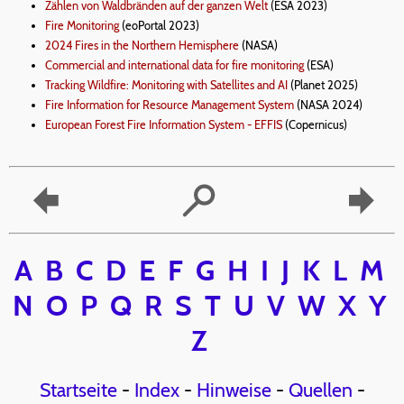
Zählen von Waldbränden auf der ganzen Welt
(ESA 2023)
Fire Monitoring
(eoPortal 2023)
2024 Fires in the Northern Hemisphere
(NASA)
Commercial and international data for fire monitoring
(ESA)
Tracking Wildfire: Monitoring with Satellites and AI
(Planet 2025)
Fire Information for Resource Management System
(NASA 2024)
European Forest Fire Information System - EFFIS
(Copernicus)
A
B
C
D
E
F
G
H
I
J
K
L
M
N
O
P
Q
R
S
T
U
V
W
X
Y
Z
Startseite
-
Index
-
Hinweise
-
Quellen
-