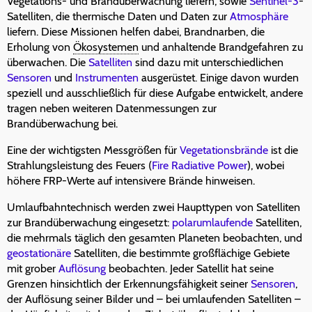
Vegetations- und Brandüberwachung liefern, sowie
Sentinel-3
-
Satelliten, die thermische Daten und Daten zur
Atmosphäre
liefern. Diese Missionen helfen dabei, Brandnarben, die
Erholung von
Ökosystemen
und anhaltende Brandgefahren zu
überwachen. Die
Satelliten
sind dazu mit unterschiedlichen
Sensoren
und
Instrumenten
ausgerüstet. Einige davon wurden
speziell und ausschließlich für diese Aufgabe entwickelt, andere
tragen neben weiteren Datenmessungen zur
Brandüberwachung bei.
Eine der wichtigsten Messgrößen für
Vegetationsbrände
ist die
Strahlungsleistung des Feuers (
Fire Radiative Power
), wobei
höhere FRP-Werte auf intensivere Brände hinweisen.
Umlaufbahntechnisch werden zwei Haupttypen von Satelliten
zur Brandüberwachung eingesetzt:
polarumlaufende
Satelliten,
die mehrmals täglich den gesamten Planeten beobachten, und
geostationäre
Satelliten, die bestimmte großflächige Gebiete
mit grober
Auflösung
beobachten. Jeder Satellit hat seine
Grenzen hinsichtlich der Erkennungsfähigkeit seiner
Sensoren
,
der Auflösung seiner Bilder und – bei umlaufenden Satelliten –