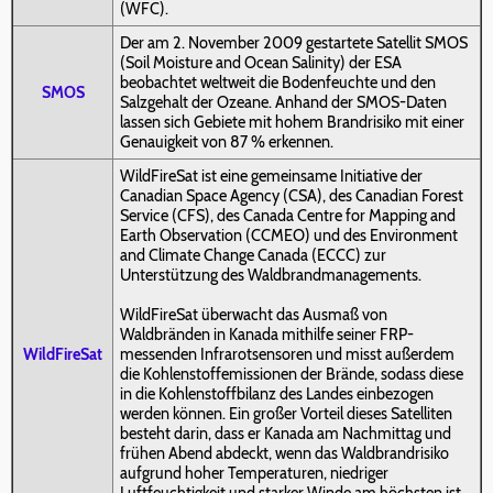
(WFC).
Der am 2. November 2009 gestartete Satellit SMOS
(Soil Moisture and Ocean Salinity) der ESA
beobachtet weltweit die Bodenfeuchte und den
SMOS
Salzgehalt der Ozeane. Anhand der SMOS-Daten
lassen sich Gebiete mit hohem Brandrisiko mit einer
Genauigkeit von 87 % erkennen.
WildFireSat ist eine gemeinsame Initiative der
Canadian Space Agency (CSA), des Canadian Forest
Service (CFS), des Canada Centre for Mapping and
Earth Observation (CCMEO) und des Environment
and Climate Change Canada (ECCC) zur
Unterstützung des Waldbrandmanagements.
WildFireSat überwacht das Ausmaß von
Waldbränden in Kanada mithilfe seiner FRP-
WildFireSat
messenden Infrarotsensoren und misst außerdem
die Kohlenstoffemissionen der Brände, sodass diese
in die Kohlenstoffbilanz des Landes einbezogen
werden können. Ein großer Vorteil dieses Satelliten
besteht darin, dass er Kanada am Nachmittag und
frühen Abend abdeckt, wenn das Waldbrandrisiko
aufgrund hoher Temperaturen, niedriger