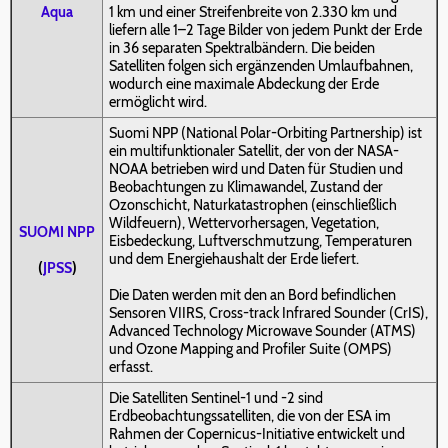
Aqua
1 km und einer Streifenbreite von 2.330 km und
liefern alle 1–2 Tage Bilder von jedem Punkt der Erde
in 36 separaten Spektralbändern. Die beiden
Satelliten folgen sich ergänzenden Umlaufbahnen,
wodurch eine maximale Abdeckung der Erde
ermöglicht wird.
Suomi NPP (National Polar-Orbiting Partnership) ist
ein multifunktionaler Satellit, der von der NASA-
NOAA betrieben wird und Daten für Studien und
Beobachtungen zu Klimawandel, Zustand der
Ozonschicht, Naturkatastrophen (einschließlich
Wildfeuern), Wettervorhersagen, Vegetation,
SUOMI NPP
Eisbedeckung, Luftverschmutzung, Temperaturen
und dem Energiehaushalt der Erde liefert.
(
JPSS
)
Die Daten werden mit den an Bord befindlichen
Sensoren VIIRS, Cross-track Infrared Sounder (CrIS),
Advanced Technology Microwave Sounder (ATMS)
und Ozone Mapping and Profiler Suite (OMPS)
erfasst.
Die Satelliten Sentinel-1 und -2 sind
Erdbeobachtungssatelliten, die von der ESA im
Rahmen der Copernicus-Initiative entwickelt und