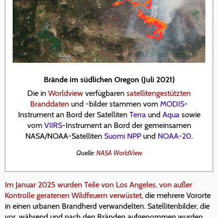
Brände im südlichen Oregon (Juli 2021)
Die in
Worldview
verfügbaren
satellitengestützten
Branddaten
und -bilder stammen vom
MODIS
-
Instrument an Bord der Satelliten
Terra
und
Aqua
sowie
vom
VIIRS
-Instrument an Bord der gemeinsamen
NASA/NOAA-Satelliten
Suomi NPP
und
NOAA-20
.
Quelle:
NASA WorldView
Im Januar 2025 wurden Teile von Los Angeles, von außer
Kontrolle geratenen Wildfeuern verwüstet
, die mehrere Vororte
in einen urbanen Brandherd verwandelten. Satellitenbilder, die
vor, während und nach den Bränden aufgenommen wurden,