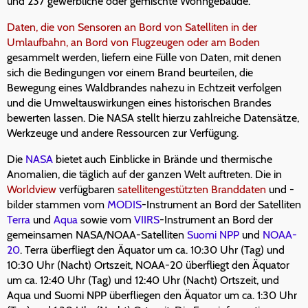
und 237 gewerbliche oder gemischte Wohngebäude.
Daten, die von Sensoren an Bord von Satelliten in der
Umlaufbahn, an Bord von Flugzeugen oder am Boden
gesammelt werden, liefern eine Fülle von Daten, mit denen
sich die Bedingungen vor einem Brand beurteilen, die
Bewegung eines Waldbrandes nahezu in Echtzeit verfolgen
und die Umweltauswirkungen eines historischen Brandes
bewerten lassen. Die NASA stellt hierzu zahlreiche Datensätze,
Werkzeuge und andere Ressourcen zur Verfügung.
Die
NASA
bietet auch Einblicke in Brände und thermische
Anomalien, die täglich auf der ganzen Welt auftreten. Die in
Worldview
verfügbaren
satellitengestützten Branddaten
und -
bilder stammen vom
MODIS
-Instrument an Bord der Satelliten
Terra
und
Aqua
sowie vom
VIIRS
-Instrument an Bord der
gemeinsamen NASA/NOAA-Satelliten
Suomi NPP
und
NOAA-
20
. Terra überfliegt den Äquator um ca. 10:30 Uhr (Tag) und
10:30 Uhr (Nacht) Ortszeit, NOAA-20 überfliegt den Äquator
um ca. 12:40 Uhr (Tag) und 12:40 Uhr (Nacht) Ortszeit, und
Aqua und Suomi NPP überfliegen den Äquator um ca. 1:30 Uhr