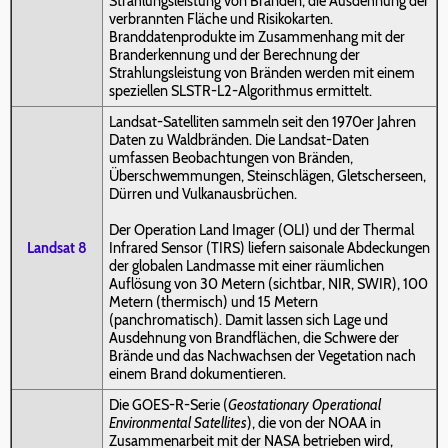
Strahlungsleistung von Bränden, die Ausdehnung der
verbrannten Fläche und Risikokarten.
Branddatenprodukte im Zusammenhang mit der
Branderkennung und der Berechnung der
Strahlungsleistung von Bränden werden mit einem
speziellen SLSTR-L2-Algorithmus ermittelt.
Landsat-Satelliten sammeln seit den 1970er Jahren
Daten zu Waldbränden. Die Landsat-Daten
umfassen Beobachtungen von Bränden,
Überschwemmungen, Steinschlägen, Gletscherseen,
Dürren und Vulkanausbrüchen.
Der Operation Land Imager (OLI) und der Thermal
Landsat 8
Infrared Sensor (TIRS) liefern saisonale Abdeckungen
der globalen Landmasse mit einer räumlichen
Auflösung von 30 Metern (sichtbar, NIR, SWIR), 100
Metern (thermisch) und 15 Metern
(panchromatisch). Damit lassen sich Lage und
Ausdehnung von Brandflächen, die Schwere der
Brände und das Nachwachsen der Vegetation nach
einem Brand dokumentieren.
Die GOES-R-Serie (
Geostationary Operational
Environmental Satellites
), die von der NOAA in
Zusammenarbeit mit der NASA betrieben wird,