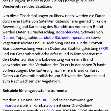
der Häufigkeit, mit der er den Zielort überfliegt, d. h. der
Wiederkehrzeit des Satelliten.
Um diese Einschränkungen zu überwinden, werden die Daten
durch eine Flotte von Satelliten datensicherer gemacht. Für die
Bewertung und Kartierung des Brandrisikos vor einem Brand
werden Daten zu Niederschlag,
Bodenfeuchte
, Schwere von
Dürren
, Topographie,
Landoberflächentemperaturen
sowie
Vegetationsdichte und -ausdehnung erfasst. Für die Echtzeit-
Brandüberwachung werden Daten zur Strahlungsleistung (
FRP
)
und zur Gesamtbrandfläche erfasst und in Kombination mit
den Daten zur Brandrisikobewertung vor einem Brand
verwendet, um das Verhalten des Feuers in der nahen Zukunft
vorherzusagen. Die Kartierung nach einem Brand umfasst
Daten zur Gesamtbrandfläche, zur Schwere des Brandes und
zum Nachwachsen der Vegetation.
Beispiele für eingesetzte Instrumente
Mit dem Kleinsatelliten
BIRD
und seiner zweikanaligen
Infrarot
sensorik in Kombination mit einer Drei-Zeilen-
Stereokamera betrieb das
DLR
von 2001 bis 2006 ein weltweit