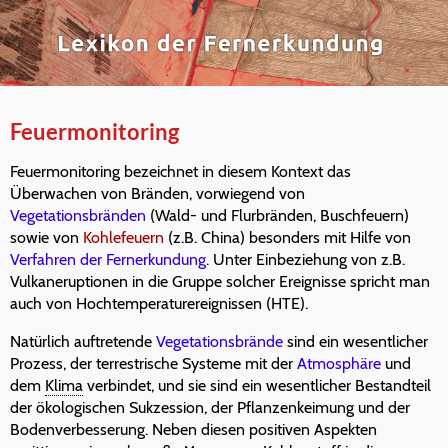
Feuermonitoring
Feuermonitoring bezeichnet in diesem Kontext das
Überwachen von Bränden, vorwiegend von
Vegetationsbränden
(Wald- und Flurbränden, Buschfeuern)
sowie von
Kohlefeuern
(z.B. China) besonders mit Hilfe von
Verfahren der Fernerkundung
. Unter Einbeziehung von z.B.
Vulkaneruptionen in die Gruppe solcher Ereignisse spricht man
auch von Hochtemperaturereignissen (HTE).
Natürlich auftretende
Vegetationsbrände
sind ein wesentlicher
Prozess, der terrestrische Systeme mit der
Atmosphäre
und
dem
Klima
verbindet, und sie sind ein wesentlicher Bestandteil
der ökologischen Sukzession, der Pflanzenkeimung und der
Bodenverbesserung. Neben diesen positiven Aspekten