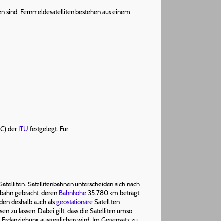
en sind. Fernmeldesatelliten bestehen aus einem
C) der
ITU
festgelegt. Für
atelliten. Satellitenbahnen unterscheiden sich nach
albahn gebracht, deren
Bahnhöhe
35.780 km beträgt.
rden deshalb auch als
geostationäre
Satelliten
 zu lassen. Dabei gilt, dass die Satelliten umso
ere Erdanziehung ausgeglichen wird. Im Gegensatz zu