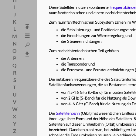
I
Diese Satelliten nutzen koordinierte
Frequenzbände
raumfahrttechnischen und einem nachrichtentechn
J
K
Zum raumfahrttechnischen Subsystem zählen im W
L
die Stabilisierungs- und Positionierungseinri
die Einrichtungen zur Wärmeregelung und
M
die Steuereinrichtungen.
N
O
Zum nachrichtentechnischen Teil gehören
P
die Antennen,
die Transponder und
Q
die Fernmess- und Fernsteuereinrichtungen 
R
S
Die nutzbaren Frequenzbereiche des Satellitenfunk
Satellitenfunkanwendungen, die als Bestandteil terr
T
von 1,5-1,6 GHz (L-Band) für mobilen Satelli
U
von 2 GHz (S-Band) für die Nutzung als Dow
V
von 4-6 GHz (C-Band) für die Nutzung als Do
W
Die
Satellitenbahn
(Orbit) hat wesentlichen Einflus
X
ihrer Lage, ihrer Form und der Höhe des Satelliten.
Y
Satelliten auf dieser Umlaufbahn (Orbit) umkreisen 
bezeichnet. Daneben plant man, bei zukünftigen komm
Z
schneller die Erde umkreisen müssen, je niedriger d