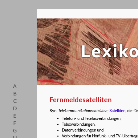
A
B
Fernmeldesatelliten
C
D
Syn.
Telekommunikationssatelliten
;
Satelliten
, die f
E
Telefon- und Telefaxverbindungen,
F
Telexverbindungen,
G
Datenverbindungen und
Verbindungen für Hörfunk- und TV-Übertrag
H