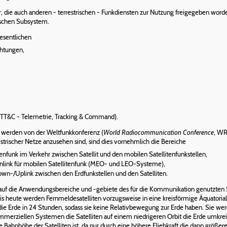
r
, die auch anderen - terrestrischen - Funkdiensten zur Nutzung freigegeben word
ischen Subsystem.
esentlichen
chtungen,
(TT&C - Telemetrie, Tracking & Command).
s werden von der Weltfunkkonferenz (
World Radiocommunication Conference
, WR
estrischer Netze anzusehen sind, sind dies vornehmlich die Bereiche
tenfunk im Verkehr zwischen Satellit und den mobilen Satellitenfunkstellen,
nlink für mobilen Satellitenfunk (MEO- und LEO-Systeme),
wn-/Uplink zwischen den Erdfunkstellen und den Satelliten.
s auf die Anwendungsbereiche und -gebiete des für die Kommunikation genutzten S
 Bis heute werden Fernmeldesatelliten vorzugsweise in eine kreisförmige Äquatori
die Erde in 24 Stunden, sodass sie keine Relativbewegung zur Erde haben. Sie we
erziellen Systemen die Satelliten auf einem niedrigeren Orbit die Erde umkreisen
ie Bahnhöhe der Satelliten ist, da nur durch eine höhere Fliehkraft die dann größ