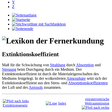
Y
Z
Extinktionskoeffizient
Maß für die Schwächung von
Strahlung
durch
Absorption
und
Streuung
beim Durchgang durch ein Medium. Der
Extinktionskoeffizient ist durch die Materialeigenschaften des
Mediums festgelegt. In der wolkenfreien
Atmosphäre
setzt sich der
Extinktionskoeffizient aus den Streu- und
Absorptionskoeffizienten
der Luft und des
Aerosols
zusammen.
extraterrestrische
Index
Weltraummission
Extinktionsgesetz