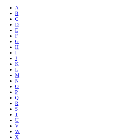
A
B
C
D
E
F
G
H
I
J
K
L
M
N
O
P
Q
R
S
T
U
V
W
X