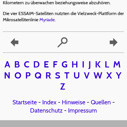
Kilometern zu überwachen beziehungsweise abzuhören.
Die vier ESSAIM-Satelliten nutzten die Vielzweck-Plattform der
Mikrosatellitenlinie
Myriade
.
A
B
C
D
E
F
G
H
I
J
K
L
M
N
O
P
Q
R
S
T
U
V
W
X
Y
Z
Startseite
-
Index
-
Hinweise
-
Quellen
-
Datenschutz
-
Impressum