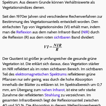
Spektrum. Aus diesem Grunde können Verhältniswerte als
Vegetationsindizes dienen.
Seit den 1970er Jahren sind verschiedene Rechenverfahren zur
Bestimmung des Vegetationsanteils entwickelt worden. Den
einfachsten Typ von Vegetationsindex (VI) erhält man, indem
man die
Reflexion
aus dem nahen Infrarot-Band (
NIR
) durch
die Reflexion (R) aus dem roten
sichtbaren
Band dividiert:
Der Quotient ist größer je umfangreicher die gesunde grüne
Vegetation ist. Die erklärt sich daraus, dass Vegetation stärker
im NIR reflektiert als im roten sichtbaren Bereich. Im sichtbaren
Teil des
elektromagnetischen Spektrums
reflektieren grüne
Pflanzen nur sehr gering, was durch die hohe Absorption
innerhalb der Blätter zu erklären ist. Im Spektralbereich um 0,7
mm, am Übergang zum
nahen Infrarot
, ist eine sehr starke
Zunahme der reflektierten
Strahlung
zu verzeichnen. Im
gesamten Infrarotbereich liegt der Reflexionsanteil zwischen
40 und 50 %. Die Absorption in diesem Wellenlängenbereich