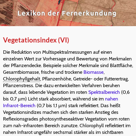
Vegetationsindex (VI)
Die Reduktion von Multispektralmessungen auf einen
einzelnen Wert zur Vorhersage und Bewertung von Merkmalen
der Pflanzendecke. Beispiele solcher Merkmale sind Blattfläche,
Gesamtbiomasse, frische und trockene
Biomasse
,
Chlorophyllgehalt
, Pflanzenhöhe, Getreide- oder Futterertrag,
Pflanzenstress. Die dazu entwickelten Verfahren beruhen
darauf, dass lebende Vegetation im roten
Spektralbereich
(0,6
bis 0,7 µm) Licht stark absorbiert, während sie im
nahen
Infrarot-Bereich
(0,7 bis 1,1 µm) stark reflektiert. Das heißt
Vegetationsindizes machen sich den starken Anstieg des
Reflexionsgrades photosyntheseaktiver Vegetation vom roten
zum nah-infraroten Bereich zunutze. Chlorophyll reflektiert im
nahen Infrarot ungefähr sechsmal stärker als im sichtbaren