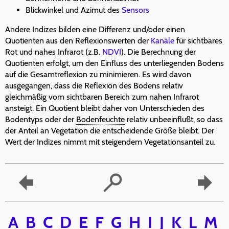
Blickwinkel und Azimut des
Sensors
Andere Indizes bilden eine Differenz und/oder einen
Quotienten aus den Reflexionswerten der
Kanäle
für sichtbares
Rot und nahes Infrarot (z.B.
NDVI
). Die Berechnung der
Quotienten erfolgt, um den Einfluss des unterliegenden Bodens
auf die Gesamtreflexion zu minimieren. Es wird davon
ausgegangen, dass die Reflexion des Bodens relativ
gleichmäßig vom sichtbaren Bereich zum nahen Infrarot
ansteigt. Ein Quotient bleibt daher von Unterschieden des
Bodentyps oder der
Bodenfeuchte
relativ unbeeinflußt, so dass
der Anteil an Vegetation die entscheidende Größe bleibt. Der
Wert der Indizes nimmt mit steigendem Vegetationsanteil zu.
A
B
C
D
E
F
G
H
I
J
K
L
M