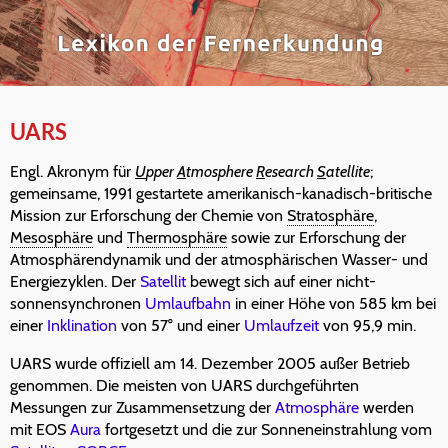
UARS
Engl. Akronym für
U
pper
A
tmosphere
R
esearch
S
atellite
;
gemeinsame, 1991 gestartete amerikanisch-kanadisch-britische
Mission zur Erforschung der Chemie von
Stratosphäre
,
Mesosphäre
und
Thermosphäre
sowie zur Erforschung der
Atmosphärendynamik und der atmosphärischen Wasser- und
Energiezyklen. Der
Satellit
bewegt sich auf einer nicht-
sonnensynchronen
Umlaufbahn
in einer Höhe von 585 km bei
einer
Inklination
von 57° und einer
Umlaufzeit
von 95,9 min.
UARS wurde offiziell am 14. Dezember 2005 außer Betrieb
genommen. Die meisten von UARS durchgeführten
Messungen zur Zusammensetzung der
Atmosphäre
werden
mit EOS
Aura
fortgesetzt und die zur Sonneneinstrahlung vom