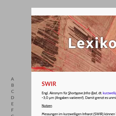
A
SWIR
B
C
Engl. Akronym für
S
hort
w
ave
I
nfra-
R
ed
, dt.
kurzwelli
D
~3,0 µm (Angaben variieren!). Damit grenzt es unmi
E
Nutzen
F
Messungen im kurzwelligen Infrarot (SWIR) können 