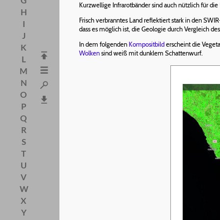
G
Kurzwellige Infrarotbänder sind auch nützlich für d
H
Frisch verbranntes Land reflektiert stark in den SWIR
I
dass es möglich ist, die Geologie durch Vergleich des
J
In dem folgenden
Kompositbild
erscheint die Veget
K
Wolken
sind weiß mit dunklem Schattenwurf.
L
M
N
O
P
Q
R
S
T
U
V
W
X
Y