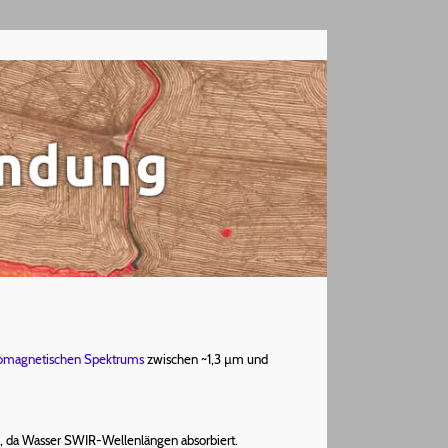
romagnetischen Spektrums
zwischen ~1,3 µm und
, da Wasser SWIR-Wellenlängen absorbiert.