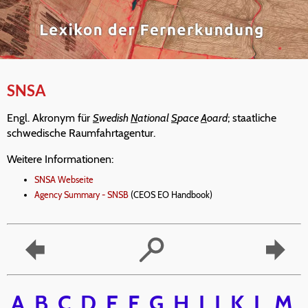
SNSA
Engl. Akronym für
S
wedish
N
ational
S
pace
A
oard
; staatliche
schwedische Raumfahrtagentur.
Weitere Informationen:
SNSA Webseite
Agency Summary - SNSB
(CEOS EO Handbook)
A
B
C
D
E
F
G
H
I
J
K
L
M