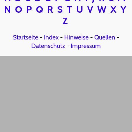
N
O
P
Q
R
S
T
U
V
W
X
Y
Z
Startseite
-
Index
-
Hinweise
-
Quellen
-
Datenschutz
-
Impressum