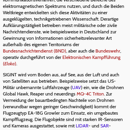
elektromagnetischen Spektrums nutzen, und durch die Beiden
Weltkriege entwickelten sich diese Aktivitäten zu einer
ausgeklügelten, technikgetriebenen Wissenschaft. Derartige
Aufklärungstätigkeit betreiben meist militärische oder zivile
Nachrichtendienste, wie beispielsweise in Deutschland zur
Gewinnung von Informationen sicherheitsrelevanter Art
außerhalb des eigenen Territoriums der
Bundesnachrichtendienst (BND)
, aber auch die
Bundeswehr
,
operativ durchgeführt von der
Elektronischen Kampfführung
(
Eloka
)
.
SIGINT wird vom Boden aus, auf See, aus der Luft und auch
von Satelliten aus betrieben. Beispielsweise setzt das US-
Militär unbemannte Luftfahrzeuge (
UAV
) ein, wie die Drohnen
Global Hawk, Reaper und neuerdings
MQ-4C Triton
. Zur
Vermeidung der bauartbedingten Nachteile von Drohnen
(verwundbar wegen geringer Geschwindigkeit) kommt der
Flugzeugtyp EA-18G Growler zum Einsatz, ein umgebautes
Kampfflugzeug. Die Flugobjekte sind mit starken IR-Sensoren
und Kameras ausgestattet, sowie mit
LIDAR
- und
SAR
-