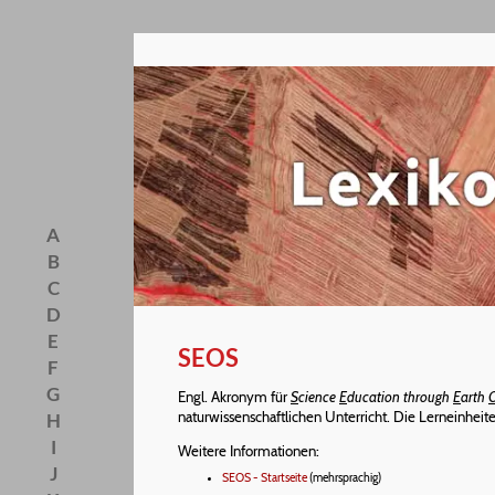
A
B
C
D
E
SEOS
F
G
Engl. Akronym für
S
cience
E
ducation through
E
arth
naturwissenschaftlichen Unterricht. Die Lerneinheiten
H
I
Weitere Informationen:
J
SEOS - Startseite
(mehrsprachig)