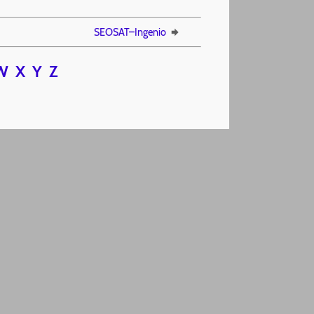
SEOSAT–Ingenio
W
X
Y
Z