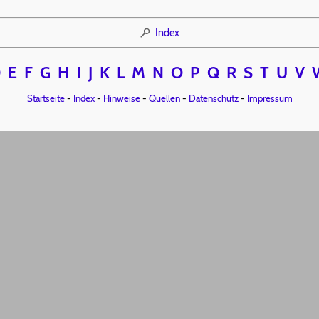
Index
D
E
F
G
H
I
J
K
L
M
N
O
P
Q
R
S
T
U
V
Startseite
-
Index
-
Hinweise
-
Quellen
-
Datenschutz
-
Impressum