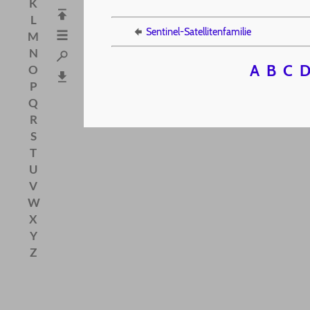
K
L
Sentinel-Satellitenfamilie
M
N
A
B
C
O
P
Q
R
S
T
U
V
W
X
Y
Z