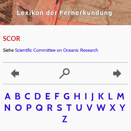
SCOR
Siehe
Scientific Committee on Oceanic Research
A
B
C
D
E
F
G
H
I
J
K
L
M
N
O
P
Q
R
S
T
U
V
W
X
Y
Z