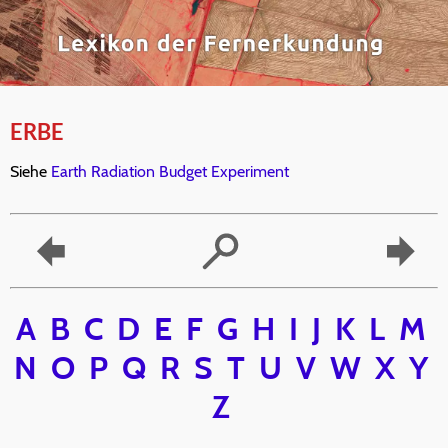
ERBE
Siehe
Earth Radiation Budget Experiment
A
B
C
D
E
F
G
H
I
J
K
L
M
N
O
P
Q
R
S
T
U
V
W
X
Y
Z