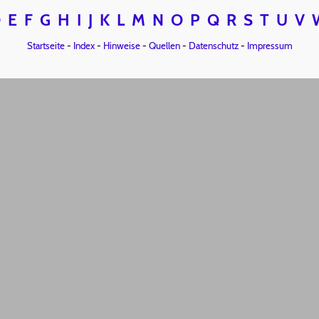
D
E
F
G
H
I
J
K
L
M
N
O
P
Q
R
S
T
U
V
Startseite
-
Index
-
Hinweise
-
Quellen
-
Datenschutz
-
Impressum