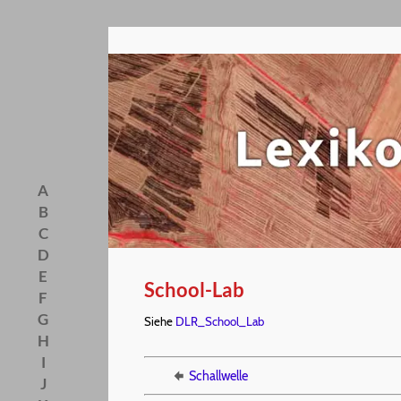
A
B
C
D
E
School-Lab
F
G
Siehe
DLR_School_Lab
H
I
Schallwelle
J