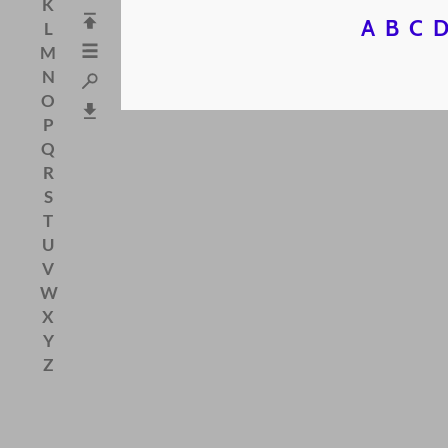
K
A
B
C
L
M
N
O
P
Q
R
S
T
U
V
W
X
Y
Z