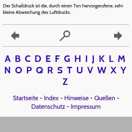
Der Schalldruck ist die, durch einen Ton hervorgerufene, sehr
kleine Abweichung des Luftdrucks.
A
B
C
D
E
F
G
H
I
J
K
L
M
N
O
P
Q
R
S
T
U
V
W
X
Y
Z
Startseite
-
Index
-
Hinweise
-
Quellen
-
Datenschutz
-
Impressum